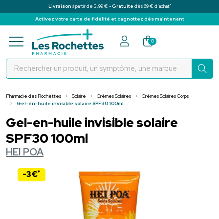
*
Livraison
à partir de 3,99 € -
Gratuite
dès 69 € d’achat
Activez votre carte de fidélité et cagnottez dès maintenant
Pharmacie des Rochettes Votre pha
0
Pharmacie des Rochettes
Solaire
Crèmes Solaires
Crèmes Solaires Corps
Gel-en-huile invisible solaire SPF30 100ml
Gel-en-huile invisible solaire
SPF30 100ml
HEI POA
*
-3€