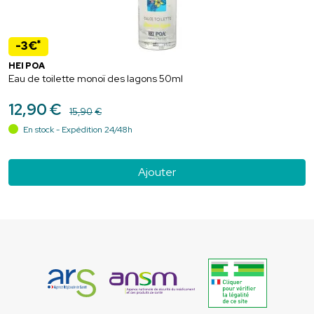
*
-3€
HEI POA
Eau de toilette monoï des lagons 50ml
12
,
90
€
15
,
90
€
En stock - Expédition 24/48h
Ajouter