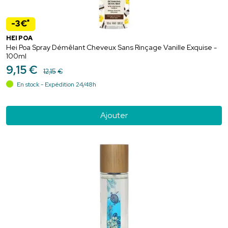
*
-3€
HEI POA
Hei Poa Spray Démêlant Cheveux Sans Rinçage Vanille Exquise -
100ml
9
,
15
€
12
,
15
€
En stock - Expédition 24/48h
Ajouter