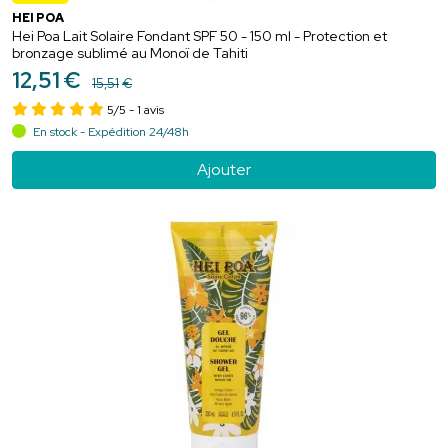
HEI POA
Hei Poa Lait Solaire Fondant SPF 50 - 150 ml - Protection et
bronzage sublimé au Monoï de Tahiti
12
,
51
€
15
,
51
€
5/5
- 1 avis
En stock - Expédition 24/48h
Ajouter