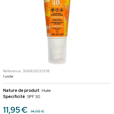
Référence: 3616826532938
1 unité
Nature de produit
: Huile
Spécificité
: SPF 30
11
,
95
€
14
,
95
€