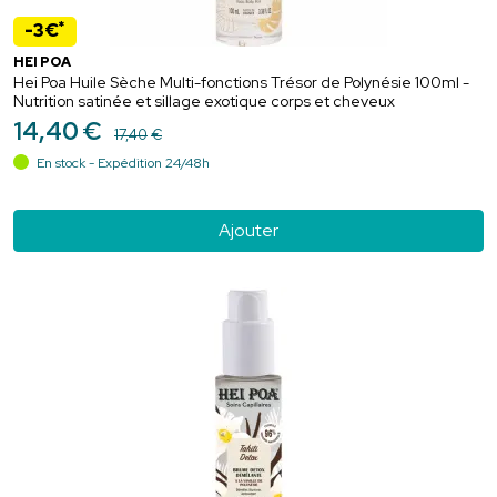
*
-3€
HEI POA
Hei Poa Huile Sèche Multi-fonctions Trésor de Polynésie 100ml -
Nutrition satinée et sillage exotique corps et cheveux
14
,
40
€
17
,
40
€
En stock - Expédition 24/48h
Ajouter