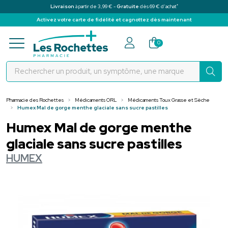
*
Livraison
à partir de 3,99 € -
Gratuite
dès 69 € d’achat
Activez votre carte de fidélité et cagnottez dès maintenant
Pharmacie des Rochettes Votre pha
0
Pharmacie des Rochettes
Médicaments ORL
Médicaments Toux Grasse et Sèche
Humex Mal de gorge menthe glaciale sans sucre pastilles
Humex Mal de gorge menthe
glaciale sans sucre pastilles
HUMEX