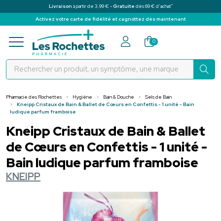
*
Livraison
à partir de 3,99 € -
Gratuite
dès 69 € d’achat
Activez votre carte de fidélité et cagnottez dès maintenant
Pharmacie des Rochettes Votre pha
0
Pharmacie des Rochettes
Hygiène
Bain & Douche
Sels de Bain
Kneipp Cristaux de Bain & Ballet de Cœurs en Confettis - 1 unité - Bain
ludique parfum framboise
Kneipp Cristaux de Bain & Ballet
de Cœurs en Confettis - 1 unité -
Bain ludique parfum framboise
KNEIPP