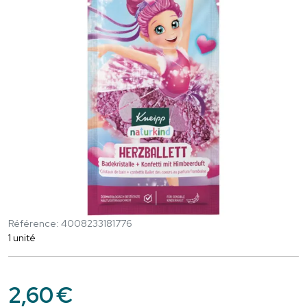
Référence: 4008233181776
1 unité
2
,
60
€