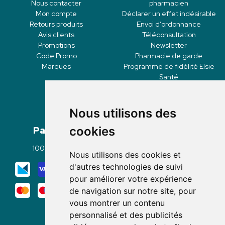
Nous contacter
pharmacien
Mon compte
Déclarer un effet indésirable
Retours produits
Envoi d’ordonnance
Avis clients
Téléconsultation
Promotions
Newsletter
Code Promo
Pharmacie de garde
Marques
Programme de fidélité Elsie
Santé
Nous utilisons des
Paiement
Livraisons
cookies
100% sécurisé
Click & Collect
Nous utilisons des cookies et
Mode de livraison
d'autres technologies de suivi
pour améliorer votre expérience
de navigation sur notre site, pour
vous montrer un contenu
personnalisé et des publicités