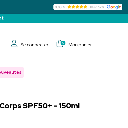
4,8 / 5
1842 avis
nt
0
Se connecter
Mon panier
ouveautés
 Corps SPF50+ - 150ml