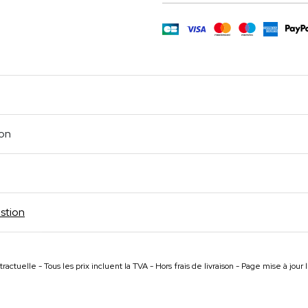
m
age
cebook
Partager
ion
stion
ractuelle - Tous les prix incluent la TVA - Hors frais de livraison - Page mise à jou