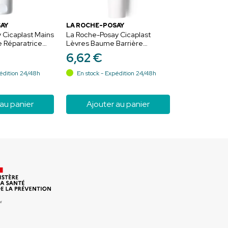
AY
LA ROCHE-POSAY
 Cicaplast Mains
La Roche-Posay Cicaplast
 Réparatrice
Lèvres Baume Barrière
Réparateur 7,5ml – Apaisement
6
,
62
€
et protection
édition 24/48h
En stock - Expédition 24/48h
 au panier
Ajouter au panier