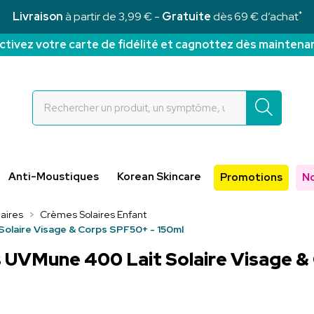
*
Livraison
à partir de 3,99 € -
Gratuite
dès 69 € d’achat
ctivez votre carte de fidélité et cagnottez dès maintena
Rochettes Votre pharmacie en ligne à votre service
Anti-Moustiques
Korean Skincare
Promotions
N
aires
Crèmes Solaires Enfant
olaire Visage & Corps SPF50+ - 150ml
 UVMune 400 Lait Solaire Visage &