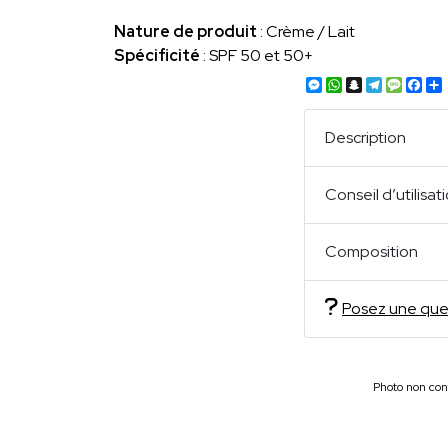
Nature de produit
: Crème / Lait
Spécificité
: SPF 50 et 50+
Messenger
WhatsApp
Snapchat
Telegra
Mess
Fa
Description
Conseil d’utilisat
Composition
Posez une que
Photo non cont