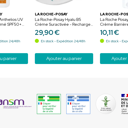
Y
LA ROCHE-POSAY
LA ROCHE-POS
Anthelios UV
La Roche-Posay Hyalu B5
La Roche Posay
fumé SPF50+
Crème Suractivée - Recharge
Crème Barrière
de 50 ml - Raffermissante,
100ml
29
,
90
€
10
,
11
€
Lissante, Repulpante
dition 24/48h
En stock - Expédition 24/48h
En stock - Exp
u panier
Ajouter au panier
Ajouter