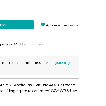
nier
Ajouter à mes favoris
à partir de 69€
En savoir plus
it
 la carte de fidélité Elsie Santé
J’ajoute ou je
ps SPF50+ Anthelios UVMune 400 La Roche-
ction à large spectre contre les UVA/UVB & UVA