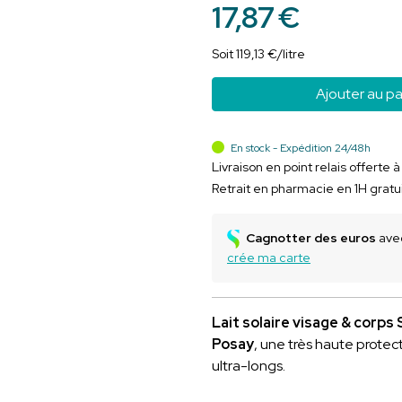
17
,
87
€
Soit
119
,
13
€
/
litre
Ajouter au pa
En stock - Expédition 24/48h
Livraison en point relais offerte 
Retrait en pharmacie en 1H gratu
Cagnotter des euros
avec
crée ma carte
Lait solaire visage & cor
Posay
, une très haute prote
ultra-longs.