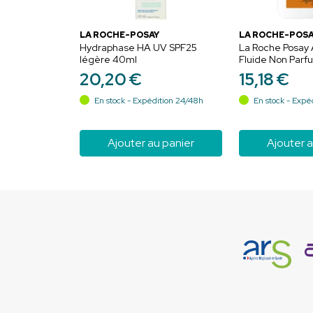
LA ROCHE-POSAY
LA ROCHE-POSA
Hydraphase HA UV SPF25
La Roche Posay 
légère 40ml
Fluide Non Par
50ml
20
,
20
€
15
,
18
€
En stock - Expédition 24/48h
En stock - Expé
Ajouter au panier
Ajouter a