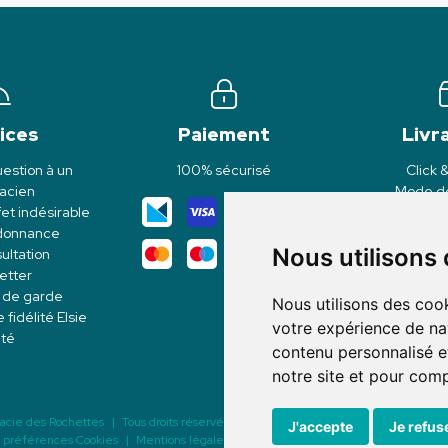
ices
Paiement
Livr
estion à un
100% sécurisé
Click 
acien
Mode de
et indésirable
rdonnance
Nous utilisons
ultation
etter
 de garde
Nous utilisons des cook
idélité Elsie
votre expérience de na
té
contenu personnalisé et
notre site et pour com
acie des Rochettes
|
Tous droits réservés
|
Pharmacie Elsie Santé sur Internet 
J'accepte
Je refus
 préférences Cookies
|
Mentions légales
|
CGV
|
Données personnelles
|
Coo