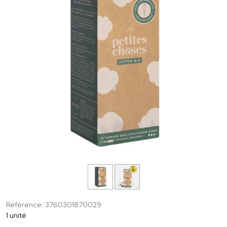
Référence: 3760301870029
1 unité