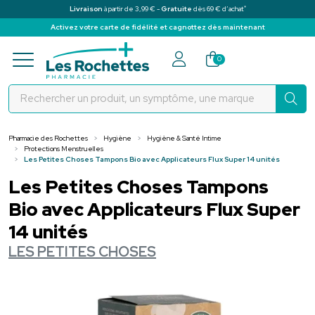
*
Livraison
à partir de 3,99 € -
Gratuite
dès 69 € d’achat
Activez votre carte de fidélité et cagnottez dès maintenant
Pharmacie des Rochettes Votre pha
0
Pharmacie des Rochettes
Hygiène
Hygiène & Santé Intime
Protections Menstruelles
Les Petites Choses Tampons Bio avec Applicateurs Flux Super 14 unités
Les Petites Choses Tampons
Bio avec Applicateurs Flux Super
14 unités
LES PETITES CHOSES