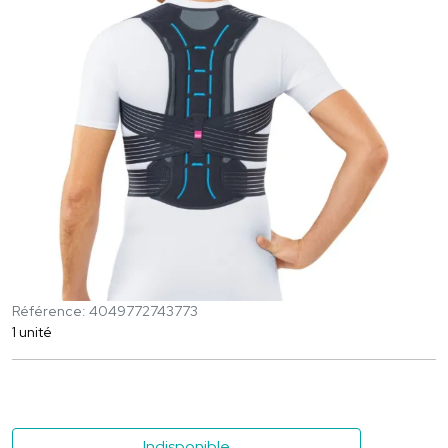
Référence: 4049772743773
1 unité
Indisponible