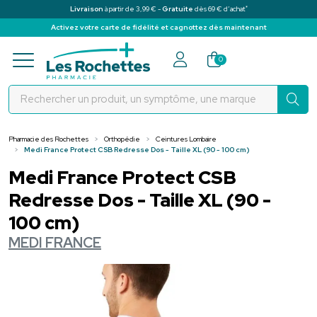
*
Livraison
à partir de 3,99 € -
Gratuite
dès 69 € d’achat
Activez votre carte de fidélité et cagnottez dès maintenant
Pharmacie des Rochettes Votre pha
0
Pharmacie des Rochettes
Orthopédie
Ceintures Lombaire
Medi France Protect CSB Redresse Dos - Taille XL (90 - 100 cm)
Medi France Protect CSB
Redresse Dos - Taille XL (90 -
100 cm)
MEDI FRANCE