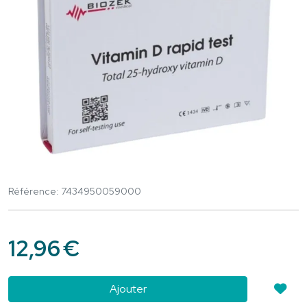
Référence: 7434950059000
12
,
96
€
Ajouter