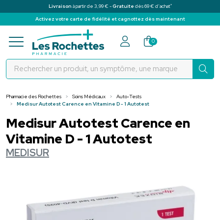
*
Livraison
à partir de 3,99 € -
Gratuite
dès 69 € d’achat
Activez votre carte de fidélité et cagnottez dès maintenant
Pharmacie des Rochettes Votre pha
0
Pharmacie des Rochettes
Soins Médicaux
Auto-Tests
Medisur Autotest Carence en Vitamine D - 1 Autotest
Medisur Autotest Carence en
Vitamine D - 1 Autotest
MEDISUR