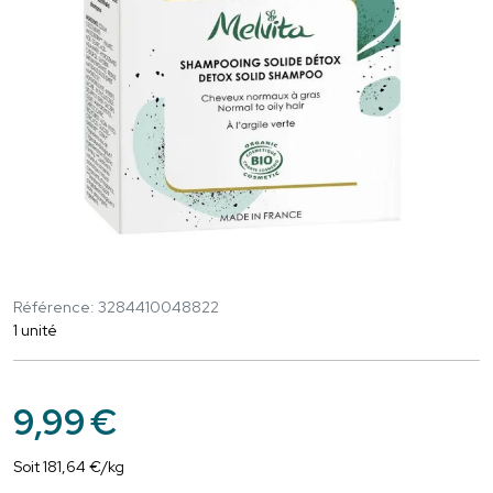
Référence: 3284410048822
1 unité
9
,
99
€
Soit
181
,
64
€
/kg