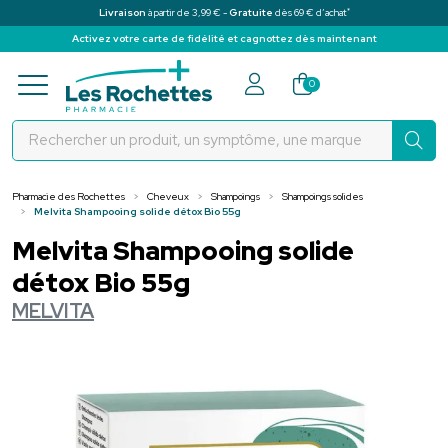
*
Livraison
à partir de 3,99 € -
Gratuite
dès 69 € d’achat
Activez votre carte de fidélité et cagnottez dès maintenant
Pharmacie des Rochettes Votre pha
0
Pharmacie des Rochettes
Cheveux
Shampoings
Shampoings solides
Melvita Shampooing solide détox Bio 55g
Melvita Shampooing solide
détox Bio 55g
MELVITA