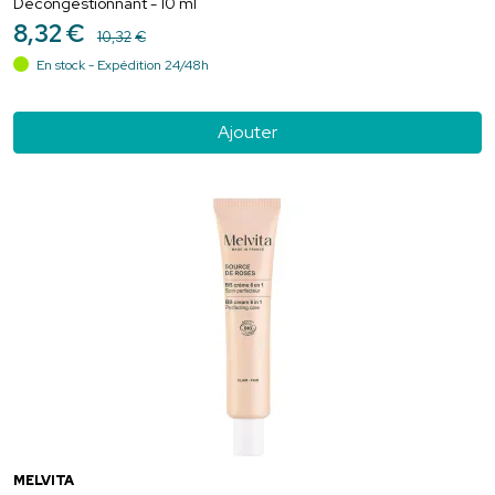
Décongestionnant - 10 ml
8
,
32
€
10
,
32
€
En stock - Expédition 24/48h
Ajouter
MELVITA