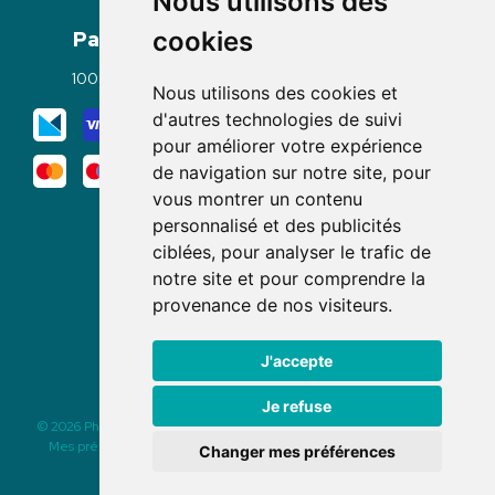
Nous utilisons des
Paiement
Livraisons
cookies
100% sécurisé
Click & Collect
Nous utilisons des cookies et
Mode de livraison
d'autres technologies de suivi
pour améliorer votre expérience
de navigation sur notre site, pour
vous montrer un contenu
personnalisé et des publicités
ciblées, pour analyser le trafic de
notre site et pour comprendre la
Nous suivre
provenance de nos visiteurs.
J'accepte
Je refuse
© 2026 Pharmacie des Rochettes
|
Tous droits réservés
|
Apotekisto
Mes préférences Cookies
|
Mentions légales
|
CGV
|
Données
Changer mes préférences
personnelles
|
Cookies