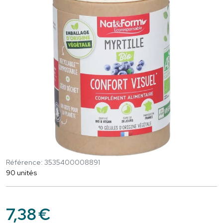
Référence: 3535400008891
90 unités
7
,
38
€