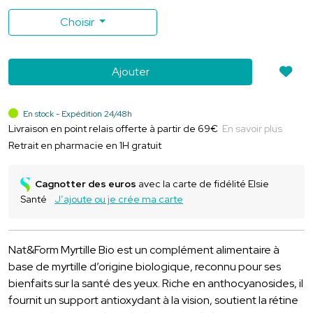
Soit
0
,
08
€
/unité
Choisir
Ajouter
En stock - Expédition 24/48h
Livraison en point relais offerte à partir de 69€
En savoir plus
Retrait en pharmacie en 1H gratuit
Cagnotter des euros
avec la carte de fidélité Elsie
Santé
J’ajoute ou je crée ma carte
Nat&Form Myrtille Bio est un complément alimentaire à
base de myrtille d’origine biologique, reconnu pour ses
bienfaits sur la santé des yeux. Riche en anthocyanosides, il
fournit un support antioxydant à la vision, soutient la rétine