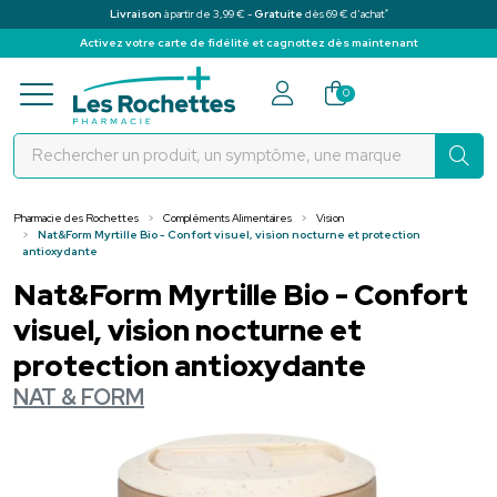
*
Livraison
à partir de 3,99 € -
Gratuite
dès 69 € d’achat
Activez votre carte de fidélité et cagnottez dès maintenant
Pharmacie des Rochettes Votre pha
0
Pharmacie des Rochettes
Compléments Alimentaires
Vision
Nat&Form Myrtille Bio - Confort visuel, vision nocturne et protection
antioxydante
Nat&Form Myrtille Bio - Confort
visuel, vision nocturne et
protection antioxydante
NAT & FORM