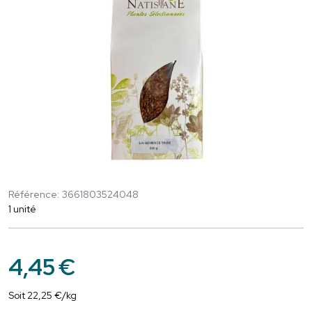
Référence: 3661803524048
1 unité
4
,
45
€
Soit
22
,
25
€
/kg