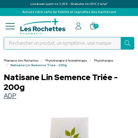
*
Livraison
à partir de 3,99 € -
Gratuite
dès 69 € d’achat
Activez votre carte de fidélité et cagnottez dès maintenant
Pharmacie des Rochettes Votre pha
0
Pharmacie des Rochettes
Phytothérapie & Aromathérapie
Phytothérapie
Natisane Lin Semence Triée - 200g
Natisane Lin Semence Triée -
200g
ADP