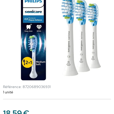
Référence: 8720689036931
1 unité
18
,
59
€