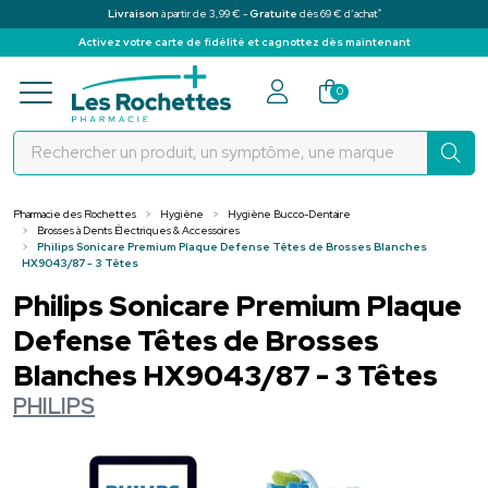
*
Livraison
à partir de 3,99 € -
Gratuite
dès 69 € d’achat
Activez votre carte de fidélité et cagnottez dès maintenant
Pharmacie des Rochettes Votre pha
0
Pharmacie des Rochettes
Hygiène
Hygiène Bucco-Dentaire
Brosses à Dents Électriques & Accessoires
Philips Sonicare Premium Plaque Defense Têtes de Brosses Blanches
HX9043/87 - 3 Têtes
Philips Sonicare Premium Plaque
Defense Têtes de Brosses
Blanches HX9043/87 - 3 Têtes
PHILIPS