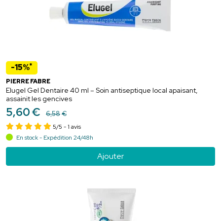
*
-15%
PIERRE FABRE
Elugel Gel Dentaire 40 ml – Soin antiseptique local apaisant,
assainit les gencives
5
,
60
€
6
,
58
€
5/5
- 1 avis
En stock - Expédition 24/48h
Ajouter