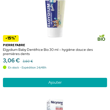
*
-15%
PIERRE FABRE
Elgydium Baby Dentifrice Bio 30 ml – hygiène douce des
premières dents
3
,
06
€
3
,
60
€
En stock - Expédition 24/48h
Ajouter