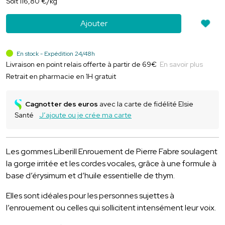
Soit
116
,
80
€
/kg
Ajouter
En stock - Expédition 24/48h
Livraison en point relais offerte à partir de 69€
En savoir plus
Retrait en pharmacie en 1H gratuit
Cagnotter des euros
avec la carte de fidélité Elsie
Santé
J’ajoute ou je crée ma carte
Les gommes Liberill Enrouement de Pierre Fabre soulagent
la gorge irritée et les cordes vocales, grâce à une formule à
base d’érysimum et d’huile essentielle de thym.
Elles sont idéales pour les personnes sujettes à
l’enrouement ou celles qui sollicitent intensément leur voix.