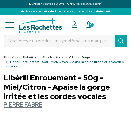
*
Livraison
à partir de 3,99 € -
Gratuite
dès 69 € d’achat
Activez votre carte de fidélité et cagnottez dès maintenant
Pharmacie des Rochettes Votre pha
0
Pharmacie des Rochettes
Soins Médicaux
ORL
Gorge
Libérill Enrouement - 50g - Miel/Citron - Apaise la gorge irritée et les cordes
vocales
Libérill Enrouement - 50g -
Miel/Citron - Apaise la gorge
irritée et les cordes vocales
PIERRE FABRE