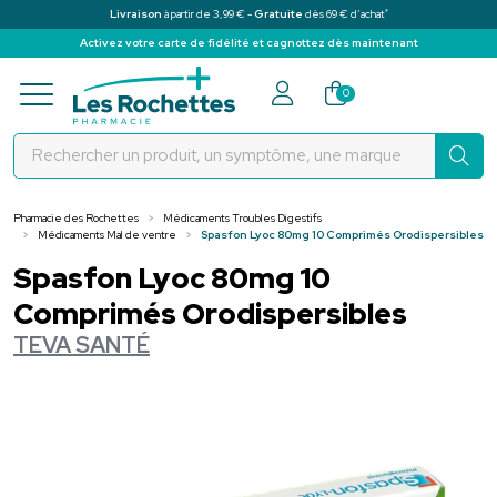
*
Livraison
à partir de 3,99 € -
Gratuite
dès 69 € d’achat
Activez votre carte de fidélité et cagnottez dès maintenant
Pharmacie des Rochettes Votre pha
0
Pharmacie des Rochettes
Médicaments Troubles Digestifs
Médicaments Mal de ventre
Spasfon Lyoc 80mg 10 Comprimés Orodispersibles
Spasfon Lyoc 80mg 10
Comprimés Orodispersibles
TEVA SANTÉ