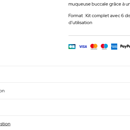
muqueuse buccale grâce à un
Format : Kit complet avec 6 di
d’utilisation
m
age
cebook
Partager
ion
stion