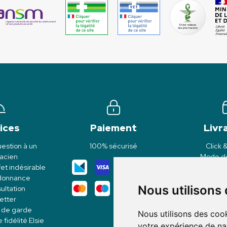
ices
Paiement
Livr
estion à un
100% sécurisé
Click 
acien
Mode de
et indésirable
rdonnance
Nous utilisons
ultation
etter
 de garde
Nous utilisons des cook
idélité Elsie
votre expérience de na