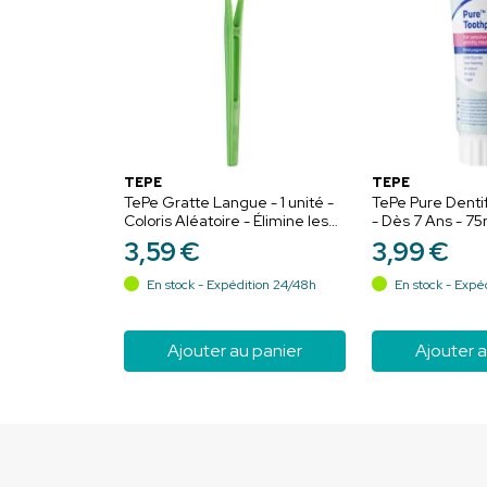
TEPE
TEPE
TePe Gratte Langue - 1 unité -
TePe Pure Dentif
Coloris Aléatoire - Élimine les
- Dès 7 Ans - 75
bactéries et prévient la
Menthe Douce -
3
,
59
€
3
,
99
€
mauvaise haleine
sensibles et bo
En stock - Expédition 24/48h
En stock - Expé
Ajouter au panier
Ajouter a