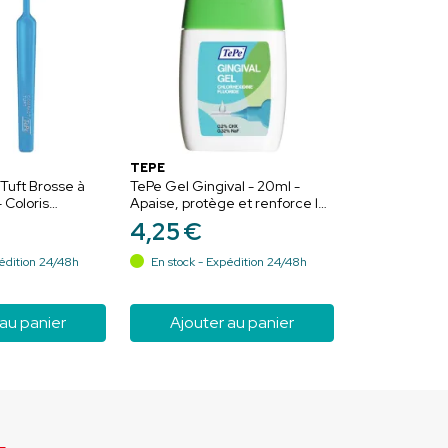
TEPE
Tuft Brosse à
TePe Gel Gingival - 20ml -
- Coloris
Apaise, protège et renforce les
ttoyage de
dents et les gencives
4
,
25
€
ones difficiles
édition 24/48h
En stock - Expédition 24/48h
 au panier
Ajouter au panier