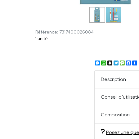
Référence: 7317400026084
1 unité
Messenger
WhatsApp
Snapchat
Telegra
Mess
Fa
Description
Conseil d’utilisat
Composition
Posez une que