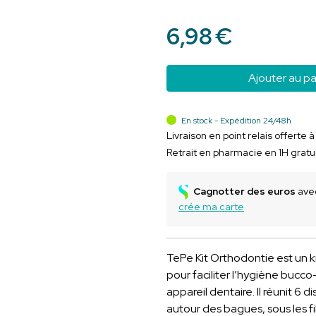
6
,
98
€
Ajouter au pa
En stock - Expédition 24/48h
Livraison en point relais offerte 
Retrait en pharmacie en 1H gratu
Cagnotter des euros
avec
crée ma carte
TePe Kit Orthodontie est un 
pour faciliter l’hygiène buc
appareil dentaire. Il réunit 6 
autour des bagues, sous les fi