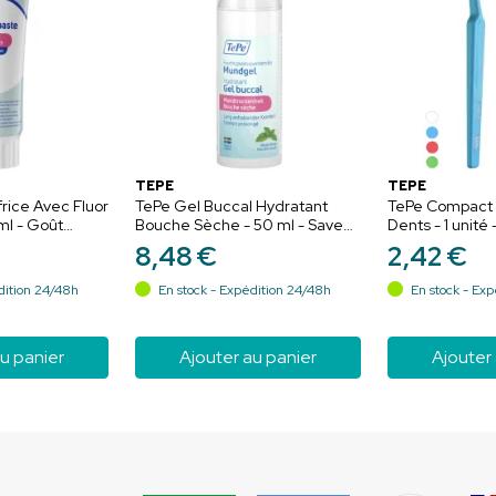
TEPE
TEPE
rice Avec Fluor
TePe Gel Buccal Hydratant
TePe Compact 
ml - Goût
Bouche Sèche - 50 ml - Saveur
Dents - 1 unité 
 Pour gencives
Menthe Douce - Soulagement
Aléatoire - Ne
8
,
48
€
2
,
42
€
uche sèche
immédiat et hydrate
précision des z
dition 24/48h
En stock - Expédition 24/48h
En stock - Exp
u panier
Ajouter au panier
Ajouter