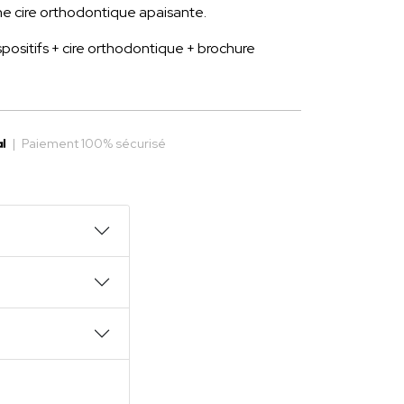
e cire orthodontique apaisante.
spositifs + cire orthodontique + brochure
|
Paiement 100% sécurisé