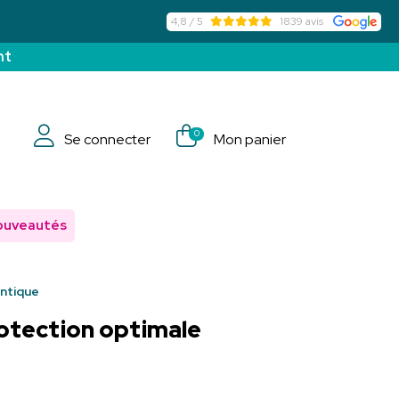
4,8 / 5
1839 avis
nt
0
Se connecter
Mon panier
ouveautés
ontique
rotection optimale