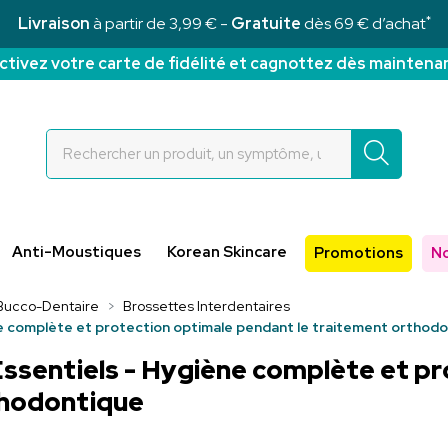
*
Livraison
à partir de 3,99 € -
Gratuite
dès 69 € d’achat
ctivez votre carte de fidélité et cagnottez dès maintena
Rochettes Votre pharmacie en ligne à votre service
Anti-Moustiques
Korean Skincare
Promotions
N
Bucco-Dentaire
Brossettes Interdentaires
ne complète et protection optimale pendant le traitement orthod
Essentiels - Hygiène complète et p
thodontique