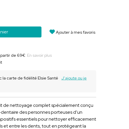
nier
Ajouter à mes favoris
à partir de 69€
En savoir plus
it
 la carte de fidélité Elsie Santé
J’ajoute ou je
kit de nettoyage complet spécialement conçu
co-dentaire des personnes porteuses d’un
dispositifs essentiels pour nettoyer efficacement
ls et entre les dents, tout en protégeant la