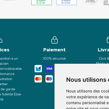
ices
Paiement
Livr
estion à un
100% sécurisé
Click 
acien
Mode de
et indésirable
rdonnance
Nous utilisons
ultation
etter
 de garde
Nous utilisons des cook
idélité Elsie
votre expérience de na
té
contenu personnalisé et
notre site et pour com