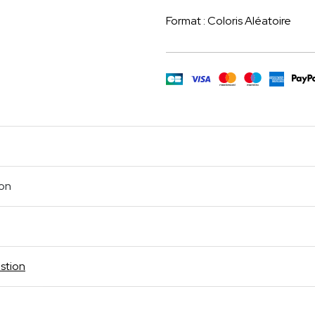
Format : Coloris Aléatoire
m
age
cebook
Partager
ion
stion