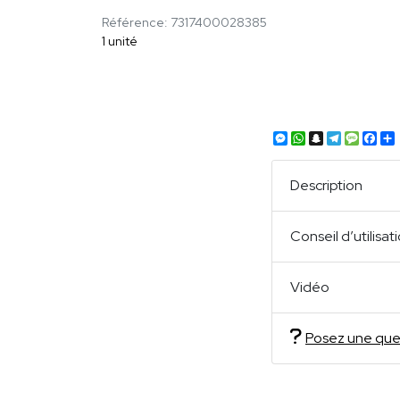
Référence: 7317400028385
1 unité
Messenger
WhatsApp
Snapchat
Telegra
Mess
Fa
Description
Conseil d’utilisat
Vidéo
Posez une que