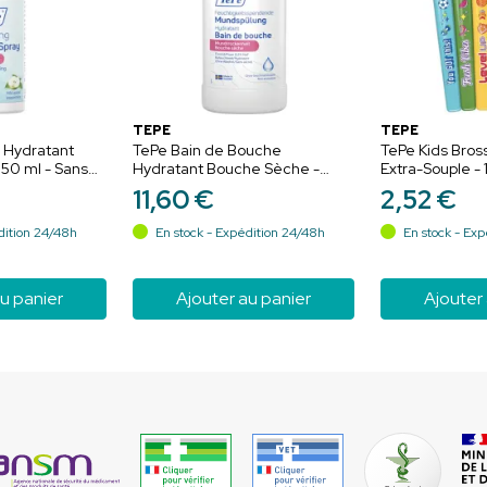
TEPE
TEPE
 Hydratant
TePe Bain de Bouche
TePe Kids Bros
50 ml - Sans
Hydratant Bouche Sèche -
Extra-Souple - 1
gement
500ml - Sans Saveur - Apaise,
Aléatoire - Ne
11
,
60
€
2
,
52
€
rate
hydrate et protège
douceur dès 6
dition 24/48h
En stock - Expédition 24/48h
En stock - Exp
u panier
Ajouter au panier
Ajouter