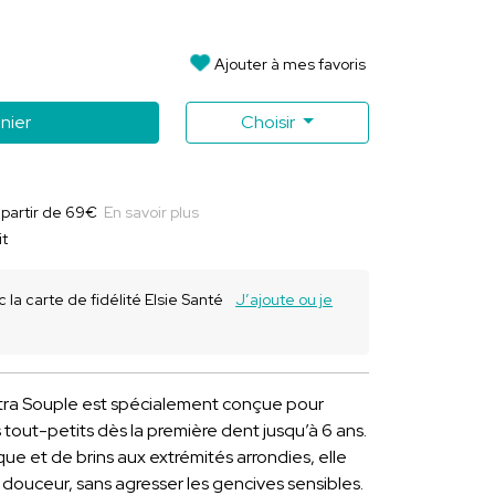
Ajouter à mes favoris
nier
Choisir
à partir de 69€
En savoir plus
it
 la carte de fidélité Elsie Santé
J’ajoute ou je
tra Souple est spécialement conçue pour
tout-petits dès la première dent jusqu’à 6 ans.
ue et de brins aux extrémités arrondies, elle
douceur, sans agresser les gencives sensibles.