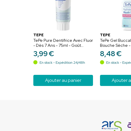
TEPE
TEPE
TePe Pure Dentifrice Avec Fluor
TePe Gel Buccal
- Dès 7 Ans - 75ml - Goût
Bouche Sèche - 
Menthe Douce - Pour gencives
Saveur - Soula
3
,
99
€
8
,
48
€
sensibles et bouche sèche
immédiat et hyd
En stock - Expédition 24/48h
En stock - Expé
Ajouter au panier
Ajouter a