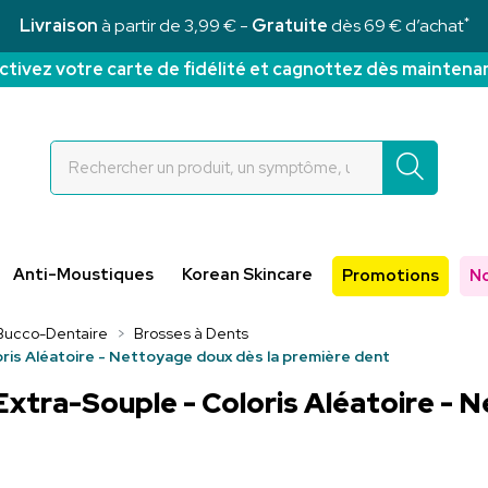
*
Livraison
à partir de 3,99 € -
Gratuite
dès 69 € d’achat
ctivez votre carte de fidélité et cagnottez dès maintena
Rochettes Votre pharmacie en ligne à votre service
Anti-Moustiques
Korean Skincare
Promotions
N
Bucco-Dentaire
Brosses à Dents
ris Aléatoire - Nettoyage doux dès la première dent
Extra-Souple - Coloris Aléatoire - 