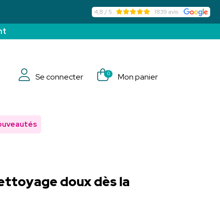
4,8 / 5
1839 avis
nt
0
Se connecter
Mon panier
ouveautés
Nettoyage doux dès la