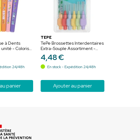
TEPE
se à Dents
TePe Brossettes Interdentaires
 unité - Coloris
Extra-Souple Assortiment -
ttoyage tout en
Taille 1 à 6 - 6 Brossettes
4
,
48
€
 ans
Interdentaires - Nettoyage en
douceur et protection
édition 24/48h
En stock - Expédition 24/48h
 au panier
Ajouter au panier