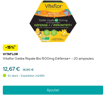
*
-15%
VITAFLOR
Vitaflor Gelée Royale Bio 1500mg Défense+ - 20 ampoules
12
,
67
€
14
,
90
€
En stock - Expédition 24/48h
Ajouter