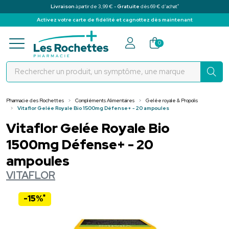
*
Livraison
à partir de 3,99 € -
Gratuite
dès 69 € d’achat
Activez votre carte de fidélité et cagnottez dès maintenant
Pharmacie des Rochettes Votre pha
0
Pharmacie des Rochettes
Compléments Alimentaires
Gelée royale & Propolis
Vitaflor Gelée Royale Bio 1500mg Défense+ - 20 ampoules
Vitaflor Gelée Royale Bio
1500mg Défense+ - 20
ampoules
VITAFLOR
*
-15%