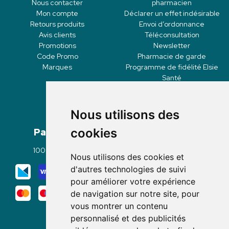
Nous contacter
pharmacien
Mon compte
Déclarer un effet indésirable
Retours produits
Envoi d’ordonnance
Avis clients
Téléconsultation
Promotions
Newsletter
Code Promo
Pharmacie de garde
Marques
Programme de fidélité Elsie
Santé
Nous utilisons des
Paiement
Livraisons
cookies
100% sécurisé
Click & Collect
Nous utilisons des cookies et
Mode de livraison
d'autres technologies de suivi
pour améliorer votre expérience
de navigation sur notre site, pour
vous montrer un contenu
personnalisé et des publicités