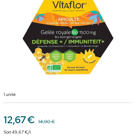
1 unité
12
,
67
€
14
,
90
€
Soit
49
,
67
€
/
l.