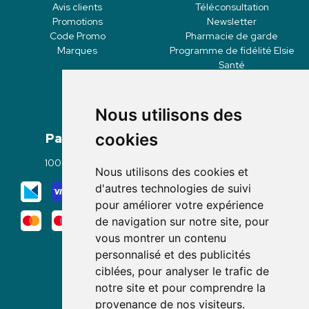
Avis clients
Téléconsultation
Promotions
Newsletter
Code Promo
Pharmacie de garde
Marques
Programme de fidélité Elsie
Santé
Nous utilisons des
Paiement
Livraisons
cookies
100% sécurisé
Click & Collect
Nous utilisons des cookies et
Mode de livraison
d'autres technologies de suivi
pour améliorer votre expérience
de navigation sur notre site, pour
vous montrer un contenu
personnalisé et des publicités
ciblées, pour analyser le trafic de
notre site et pour comprendre la
Nous suivre
provenance de nos visiteurs.