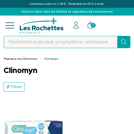
*
Livraison
à partir de 3,99 € -
Gratuite
dès 69 € d’achat
Activez votre carte de fidélité et cagnottez dès maintenant
Pharmacie des Rochettes Votre pha
0
Pharmacie des Rochettes
Clinomyn
Clinomyn
Filtrer