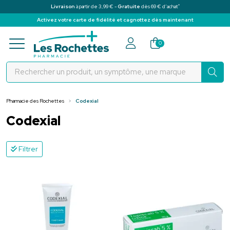
*
Livraison
à partir de 3,99 € -
Gratuite
dès 69 € d’achat
Activez votre carte de fidélité et cagnottez dès maintenant
Pharmacie des Rochettes Votre pha
0
Pharmacie des Rochettes
Codexial
Codexial
Filtrer