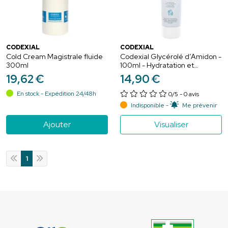
CODEXIAL
CODEXIAL
Cold Cream Magistrale fluide
Codexial Glycérolé d’Amidon -
300ml
100ml - Hydratation et
apaisement des peaux très
19
,
62
€
14
,
90
€
sèches
En stock - Expédition 24/48h
0/5
- 0 avis
Indisponible -
Me prévenir
Ajouter
Visualiser
1