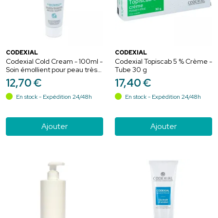
CODEXIAL
CODEXIAL
Codexial Cold Cream - 100ml -
Codexial Topiscab 5 % Crème -
Soin émollient pour peau très
Tube 30 g
sèche et sensible
12
,
70
€
17
,
40
€
En stock - Expédition 24/48h
En stock - Expédition 24/48h
Ajouter
Ajouter