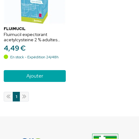
FLUIMUCIL
Fluimucil expectorant
acetylcysteine 2 % adultes
sans sucre 200ml -
4
,
49
€
Acétylcystéine
En stock - Expédition 24/48h
Ajouter
1