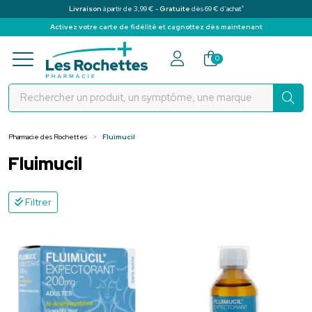
*
Livraison
à partir de 3,99 € -
Gratuite
dès 69 € d’achat
Activez votre carte de fidélité et cagnottez dès maintenant
Pharmacie des Rochettes Votre pha
0
Pharmacie des Rochettes
Fluimucil
Fluimucil
Filtrer