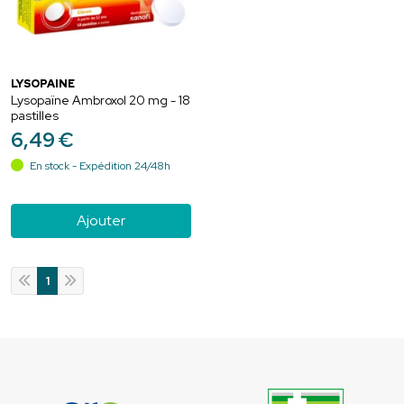
LYSOPAINE
Lysopaïne Ambroxol 20 mg - 18
pastilles
6
,
49
€
En stock - Expédition 24/48h
Ajouter
1