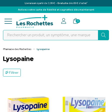
*
Livraison
à partir de 3,99 € -
Gratuite
dès 69 € d’achat
Activez votre carte de fidélité et cagnottez dès maintenant
Pharmacie des Rochettes Votre pha
0
Pharmacie des Rochettes
Lysopaine
Lysopaine
Filtrer