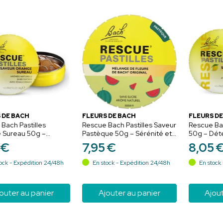
 DE BACH
FLEURS DE BACH
FLEURS DE
Bach Pastilles
Rescue Bach Pastilles Saveur
Rescue Bac
 Sureau 50g –
Pastèque 50g – Sérénité et
50g – Déte
e et sérénité nomade
relaxation
nomade
€
7
,
95
€
8
,
05
ock - Expédition 24/48h
En stock - Expédition 24/48h
En stock 
outer au panier
Ajouter au panier
Ajout