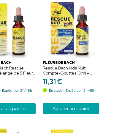
 BACH
FLEURS DE BACH
 Bach Rescue
Rescue Bach Kids Nuit
élange de 5 Fleurs
Compte-Gouttes 10ml –
uttes 10ml –
Sommeil et pensées
11
,
31
€
t équilibre
sereines
- Expédition 24/48h
En stock - Expédition 24/48h
er au panier
Ajouter au panier