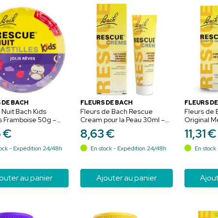
 DE BACH
FLEURS DE BACH
FLEURS DE
Nuit Bach Kids
Fleurs de Bach Rescue
Fleurs de
es Framboise 50g –
Cream pour la Peau 30ml –
Original M
l et détente
Hydratation et confort
Compte-go
5
€
8
,
63
€
11
,
31
€
Sérénité e
ock - Expédition 24/48h
En stock - Expédition 24/48h
En stock 
outer au panier
Ajouter au panier
Ajout