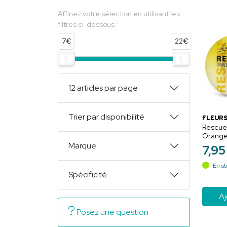
Affinez votre sélection en utilisant les
filtres ci-dessous :
7€
22€
12 articles par page
Trier par disponibilité
FLEURS
Rescue 
Orange
Détent
Marque
7
,
95
En st
Spécificité
Aj
Posez une question