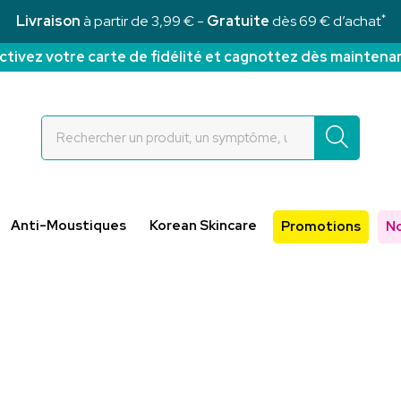
*
Livraison
à partir de 3,99 € -
Gratuite
dès 69 € d’achat
ctivez votre carte de fidélité et cagnottez dès maintena
Rochettes Votre pharmacie en ligne à votre service
Anti-Moustiques
Korean Skincare
Promotions
N