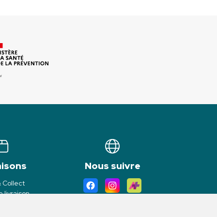
aisons
Nous suivre
& Collect
 livraison