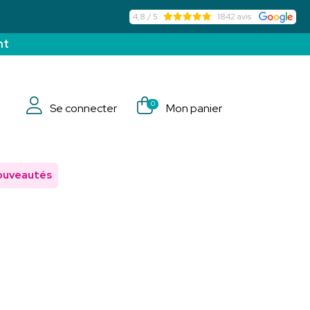
4,8 / 5
1842 avis
nt
0
Se connecter
Mon panier
ouveautés