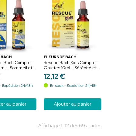
 BACH
FLEURS DE BACH
it Bach Compte-
Rescue Bach Kids Compte-
0ml – Sommeil et
Gouttes 10ml – Sérénité et
se
équilibre émotionnel
€
12
,
12
€
- Expédition 24/48h
En stock - Expédition 24/48h
er au panier
Ajouter au panier
Affichage 1-12 des 69 articles