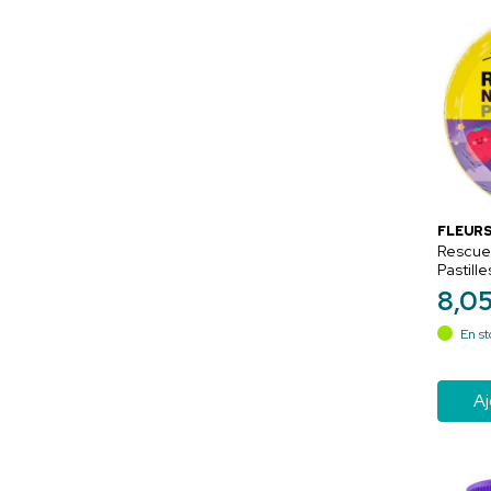
FLEURS
Rescue 
Pastill
Sommei
8
,
0
En st
Aj