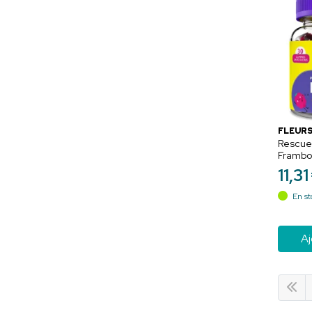
FLEURS
Rescue
Frambo
Pour de 
11
,
31
En st
Aj