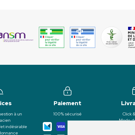
ices
Paiement
Livr
estion à un
100% sécurisé
Click 
acien
Mode de
et indésirable
rdonnance