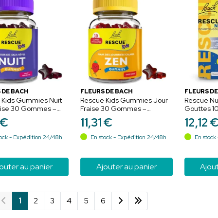
 DE BACH
FLEURS DE BACH
FLEURS DE
 Kids Gummies Nuit
Rescue Kids Gummies Jour
Rescue Nu
ise 30 Gommes –
Fraise 30 Gommes –
Gouttes 1
jolis rêves
Équilibre et journées calmes
lâcher-pri
€
11
,
31
€
12
,
12
ock - Expédition 24/48h
En stock - Expédition 24/48h
En stock 
outer au panier
Ajouter au panier
Ajout
1
2
3
4
5
6