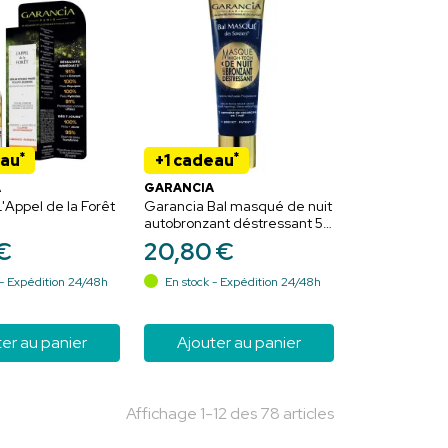
*
*
eau
+1 cadeau
A
GARANCIA
'Appel de la Forêt
Garancia Bal masqué de nuit
autobronzant déstressant 50
ml
€
20
,
80
€
- Expédition 24/48h
En stock - Expédition 24/48h
er au panier
Ajouter au panier
Affichage 1-12 des 78 articles