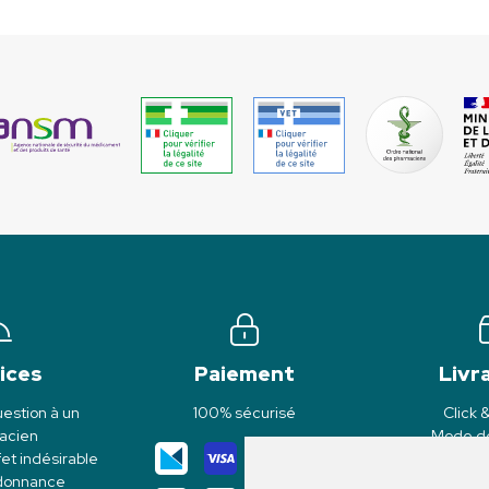
ices
Paiement
Livr
estion à un
100% sécurisé
Click 
acien
Mode de
et indésirable
rdonnance