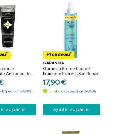
*
*
eau
+1 cadeau
A
GARANCIA
Formule
Garancia Brume Lactée
te Anti peau de
Fraicheur Express Sun Repair
1 150 g
€
17
,
90
€
- Expédition 24/48h
En stock - Expédition 24/48h
er au panier
Ajouter au panier