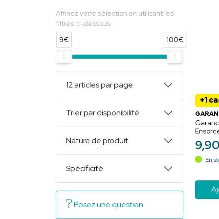
Affinez votre sélection en utilisant les
filtres ci-dessous :
9€
100€
12 articles par page
+1 c
Trier par disponibilité
GARAN
Garanc
Ensorc
50ml
Nature de produit
9
,
9
En st
Spécificité
Aj
Posez une question