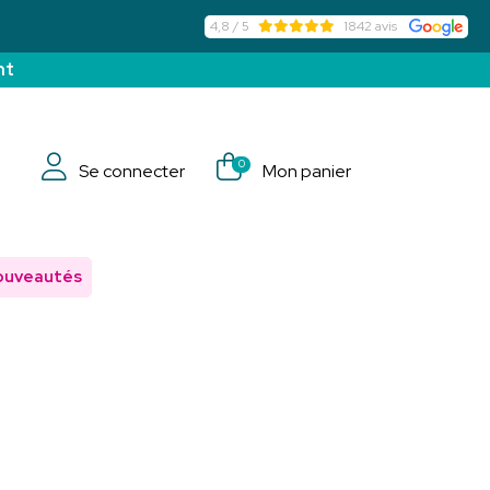
4,8 / 5
1842 avis
nt
0
Se connecter
Mon panier
ouveautés