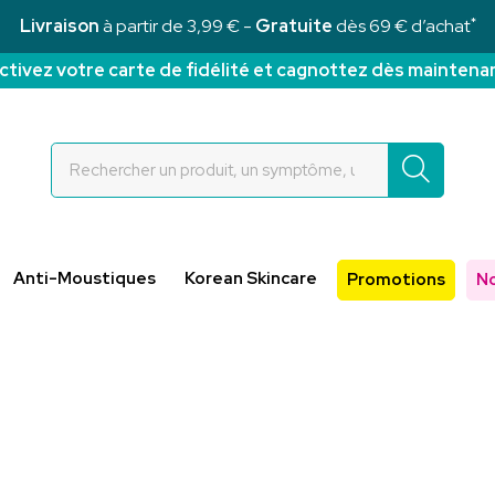
*
Livraison
à partir de 3,99 € -
Gratuite
dès 69 € d’achat
ctivez votre carte de fidélité et cagnottez dès maintena
Rochettes Votre pharmacie en ligne à votre service
Anti-Moustiques
Korean Skincare
Promotions
N