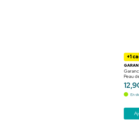
+1 c
GARAN
Garanci
Peau de
Douche
12
,
9
ml – Soi
anti-ti
En st
Aj