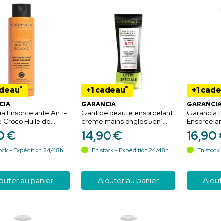
*
*
adeau
+1 cadeau
+1 cad
CIA
GARANCIA
GARANCI
a Ensorcelante Anti-
Gant de beauté ensorcelant
Garancia 
 Croco Huile de
crème mains ongles 5en1
Ensorcelan
 Enveloppante 400
2x50g
croco 3 en 
0
€
14
,
90
€
16
,
90
n lavant relipidant
raillements
ock - Expédition 24/48h
En stock - Expédition 24/48h
En stock 
outer au panier
Ajouter au panier
Ajout