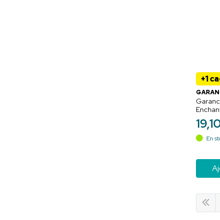
+1 c
GARAN
Garanci
Enchan
Démaqui
19
,
1
en 1 A
400ml
En st
Aj