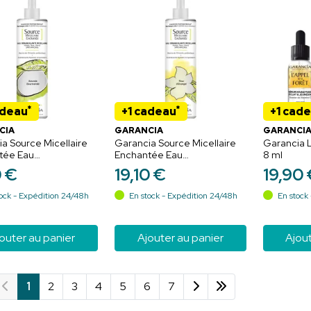
*
*
adeau
+1 cadeau
+1 cad
CIA
GARANCIA
GARANCI
a Source Micellaire
Garancia Source Micellaire
Garancia L
tée Eau
Enchantée Eau
8 ml
llante Micellaire 4
Démaquillante Micellaire
0
€
19
,
10
€
19
,
90
mande Gourmande
Fleur d'Oranger 400 ml
ock - Expédition 24/48h
En stock - Expédition 24/48h
En stock 
outer au panier
Ajouter au panier
Ajout
1
2
3
4
5
6
7