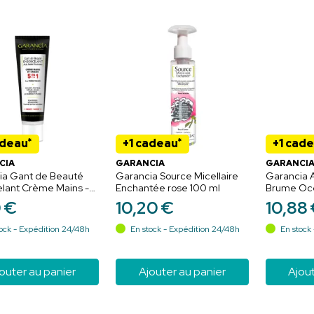
*
*
adeau
+1 cadeau
+1 cad
CIA
GARANCIA
GARANCI
ia Gant de Beauté
Garancia Source Micellaire
Garancia 
elant Crème Mains -
Enchantée rose 100 ml
Brume Oc
Sirènes 20
0
€
10
,
20
€
10
,
88
hydratatio
ock - Expédition 24/48h
En stock - Expédition 24/48h
En stock 
outer au panier
Ajouter au panier
Ajout