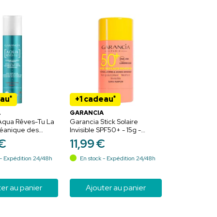
*
*
eau
+1 cadeau
A
GARANCIA
Aqua Rêves-Tu La
Garancia Stick Solaire
éanique des
Invisible SPF50+ - 15g -
0ml – Éclat et
Visage, Lèvres et Zones
€
11
,
99
€
n
Sensibles
- Expédition 24/48h
En stock - Expédition 24/48h
er au panier
Ajouter au panier