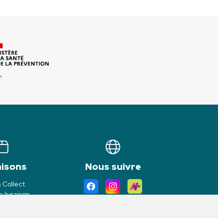
aisons
Nous suivre
& Collect
 livraison