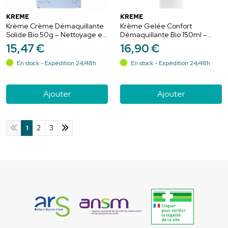
KRÈME
KRÈME
Krème Crème Démaquillante
Krème Gelée Confort
Solide Bio 50g – Nettoyage et
Démaquillante Bio 150ml –
douceur
Nettoyage et pureté
15
,
47
€
16
,
90
€
En stock - Expédition 24/48h
En stock - Expédition 24/48h
Ajouter
Ajouter
1
2
3