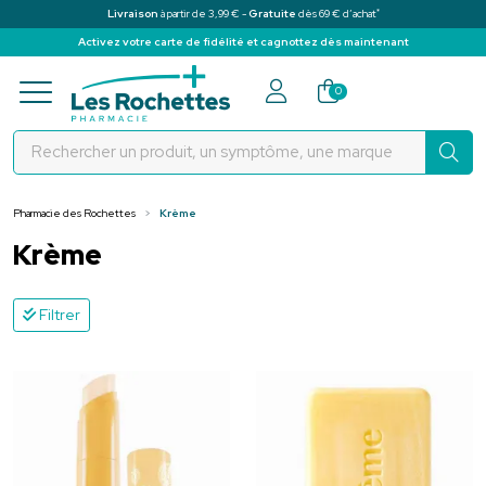
*
Livraison
à partir de 3,99 € -
Gratuite
dès 69 € d’achat
Activez votre carte de fidélité et cagnottez dès maintenant
Pharmacie des Rochettes Votre pha
0
Pharmacie des Rochettes
Krème
Krème
Filtrer