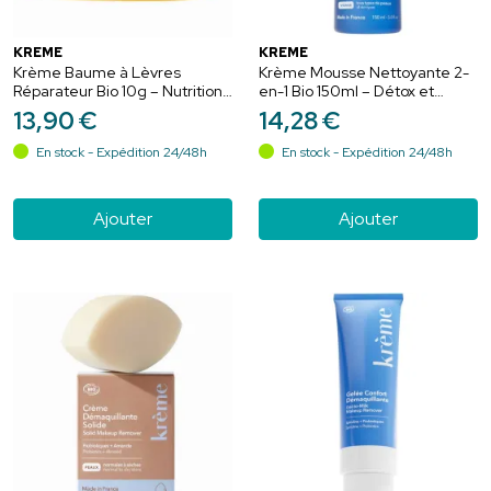
KRÈME
KRÈME
Krème Baume à Lèvres
Krème Mousse Nettoyante 2-
Réparateur Bio 10g – Nutrition
en-1 Bio 150ml – Détox et
et protection
douceur
13
,
90
€
14
,
28
€
En stock - Expédition 24/48h
En stock - Expédition 24/48h
Ajouter
Ajouter