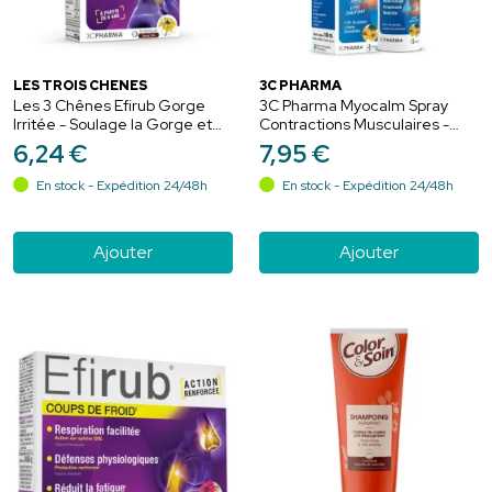
LES TROIS CHÊNES
3C PHARMA
Les 3 Chênes Efirub Gorge
3C Pharma Myocalm Spray
Irritée - Soulage la Gorge et
Contractions Musculaires -
les Cordes Vocales - 30
100ml
6
,
24
€
7
,
95
€
Pastilles
En stock - Expédition 24/48h
En stock - Expédition 24/48h
Ajouter
Ajouter