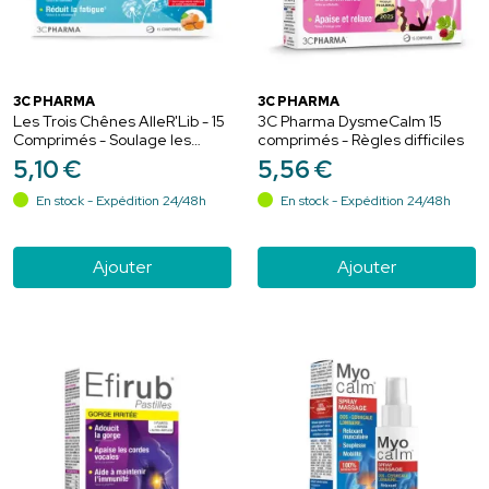
3C PHARMA
3C PHARMA
Les Trois Chênes AlleR'Lib - 15
3C Pharma DysmeCalm 15
Comprimés - Soulage les
comprimés - Règles difficiles
gênes saisonnières
5
,
10
€
5
,
56
€
En stock - Expédition 24/48h
En stock - Expédition 24/48h
Ajouter
Ajouter