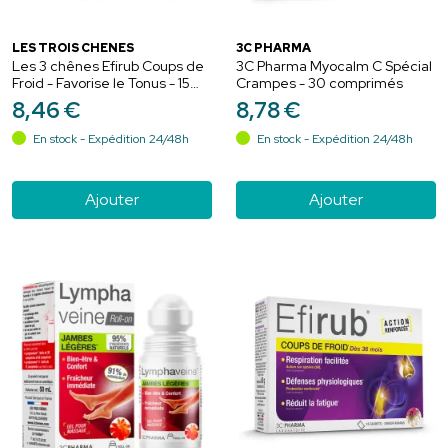
LES TROIS CHÊNES
3C PHARMA
Les 3 chênes Efirub Coups de
3C Pharma Myocalm C Spécial
Froid - Favorise le Tonus - 15
Crampes - 30 comprimés
Gélules Jour + 5 Comprimés
8
,
46
€
8
,
78
€
Nuit
En stock - Expédition 24/48h
En stock - Expédition 24/48h
Ajouter
Ajouter