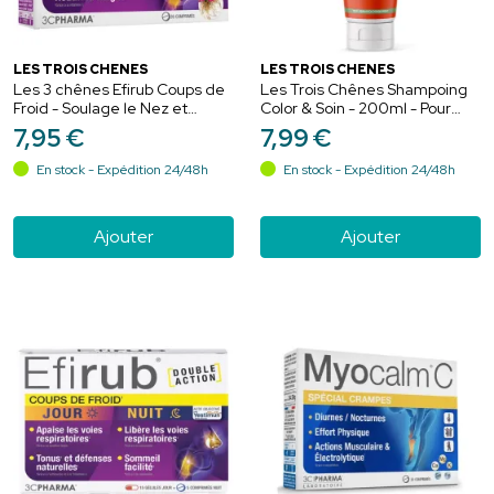
LES TROIS CHÊNES
LES TROIS CHÊNES
Les 3 chênes Efirub Coups de
Les Trois Chênes Shampoing
Froid - Soulage le Nez et
Color & Soin - 200ml - Pour
Réduit la Fatigue - 30
cheveux colorés et méchés
7
,
95
€
7
,
99
€
comprimés
En stock - Expédition 24/48h
En stock - Expédition 24/48h
Ajouter
Ajouter