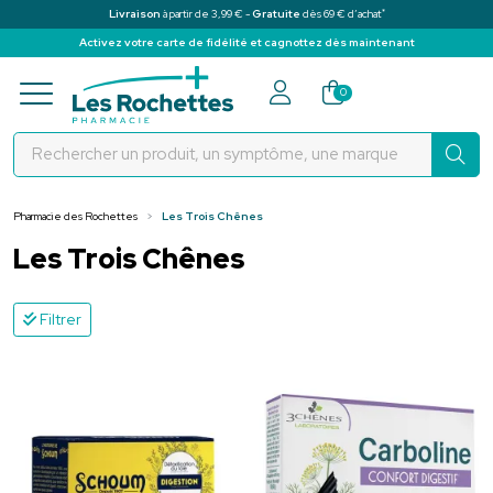
*
Livraison
à partir de 3,99 € -
Gratuite
dès 69 € d’achat
Activez votre carte de fidélité et cagnottez dès maintenant
Pharmacie des Rochettes Votre pha
0
Pharmacie des Rochettes
Les Trois Chênes
Les Trois Chênes
Filtrer