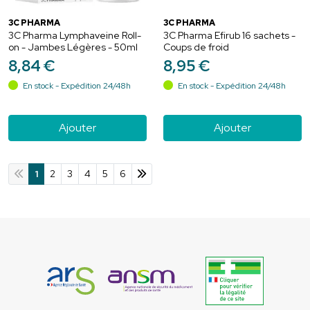
3C PHARMA
3C PHARMA
3C Pharma Lymphaveine Roll-
3C Pharma Efirub 16 sachets -
on - Jambes Légères - 50ml
Coups de froid
8
,
84
€
8
,
95
€
En stock - Expédition 24/48h
En stock - Expédition 24/48h
Ajouter
Ajouter
1
2
3
4
5
6