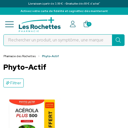
*
Livraison
à partir de 3,99 € -
Gratuite
dès 69 € d’achat
Activez votre carte de fidélité et cagnottez dès maintenant
Pharmacie des Rochettes Votre pha
0
Pharmacie des Rochettes
Phyto-Actif
Phyto-Actif
Filtrer