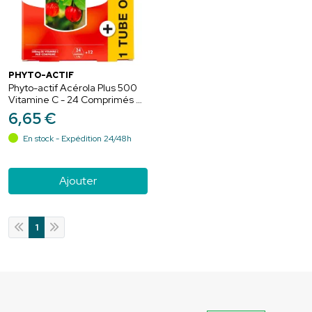
PHYTO-ACTIF
Phyto-actif Acérola Plus 500
Vitamine C - 24 Comprimés + 1
Tube de 12 Comprimés
6
,
65
€
OFFERT
En stock - Expédition 24/48h
Ajouter
1