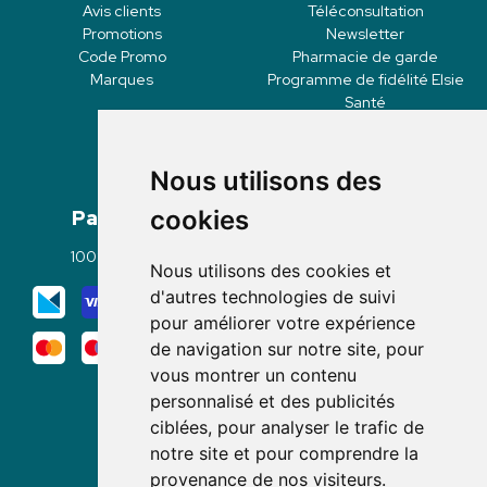
Avis clients
Téléconsultation
Promotions
Newsletter
Code Promo
Pharmacie de garde
Marques
Programme de fidélité Elsie
Santé
Nous utilisons des
Paiement
Livraisons
cookies
100% sécurisé
Click & Collect
Nous utilisons des cookies et
Mode de livraison
d'autres technologies de suivi
pour améliorer votre expérience
de navigation sur notre site, pour
vous montrer un contenu
personnalisé et des publicités
ciblées, pour analyser le trafic de
notre site et pour comprendre la
Nous suivre
provenance de nos visiteurs.