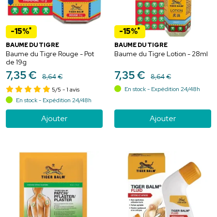
*
*
-15%
-15%
BAUME DU TIGRE
BAUME DU TIGRE
Baume du Tigre Rouge - Pot
Baume du Tigre Lotion - 28ml
de 19g
7
,
35
€
7
,
35
€
8
,
64
€
8
,
64
€
En stock - Expédition 24/48h
5/5
- 1 avis
En stock - Expédition 24/48h
Ajouter
Ajouter