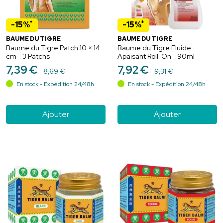
*
*
-15%
-15%
BAUME DU TIGRE
BAUME DU TIGRE
Baume du Tigre Patch 10 × 14
Baume du Tigre Fluide
cm - 3 Patchs
Apaisant Roll-On - 90ml
7
,
39
€
7
,
92
€
8
,
69
€
9
,
31
€
En stock - Expédition 24/48h
En stock - Expédition 24/48h
Ajouter
Ajouter