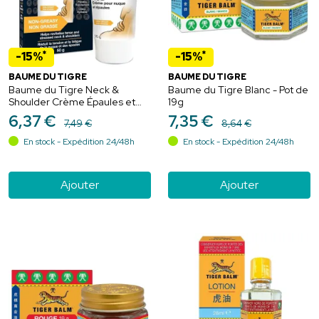
*
*
-15%
-15%
BAUME DU TIGRE
BAUME DU TIGRE
Baume du Tigre Neck &
Baume du Tigre Blanc - Pot de
Shoulder Crème Épaules et
19g
Nuque - 50g
6
,
37
€
7
,
35
€
7
,
49
€
8
,
64
€
En stock - Expédition 24/48h
En stock - Expédition 24/48h
Ajouter
Ajouter