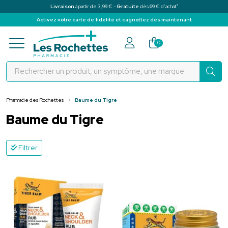
*
Livraison
à partir de 3,99 € -
Gratuite
dès 69 € d’achat
Activez votre carte de fidélité et cagnottez dès maintenant
Pharmacie des Rochettes Votre pha
0
Pharmacie des Rochettes
Baume du Tigre
Baume du Tigre
Filtrer