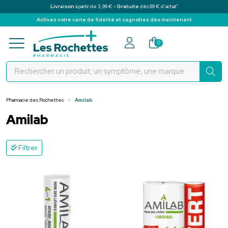
*
Livraison
à partir de 3,99 € -
Gratuite
dès 69 € d’achat
Activez votre carte de fidélité et cagnottez dès maintenant
Pharmacie des Rochettes Votre pha
0
Pharmacie des Rochettes
Amilab
Amilab
Filtrer