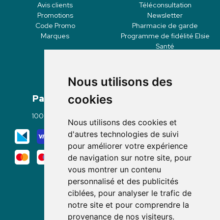
Avis clients
Téléconsultation
Promotions
Newsletter
Code Promo
Pharmacie de garde
Marques
Programme de fidélité Elsie
Santé
Nous utilisons des
Paiement
Livraisons
cookies
100% sécurisé
Click & Collect
Nous utilisons des cookies et
Mode de livraison
d'autres technologies de suivi
pour améliorer votre expérience
de navigation sur notre site, pour
vous montrer un contenu
personnalisé et des publicités
ciblées, pour analyser le trafic de
notre site et pour comprendre la
Nous suivre
provenance de nos visiteurs.