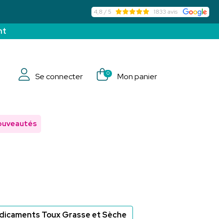
4,8 / 5
1833 avis
nt
0
Se connecter
Mon panier
ouveautés
dicaments Toux Grasse et Sèche