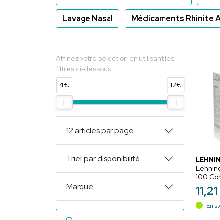
Lavage Nasal
Médicaments Rhinite A
Affinez votre sélection en utilisant les
filtres ci-dessous :
4€
12€
12 articles par page
Trier par disponibilité
LEHNI
Lehning
100 Co
Orodisp
Marque
11
,
21
En st