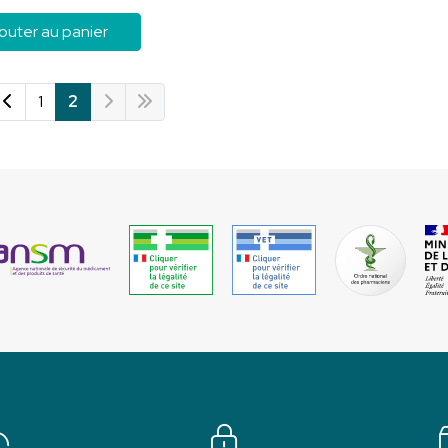
outer au panier
1
2