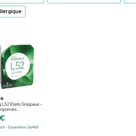
llergique
NG
 L52 États Grippaux -
mprimés
ersibles
€
ock - Expédition 24/48h