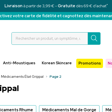
*
Livraison
à partir de 3,99 € -
Gratuite
dès 69 € d’achat
ctivez votre carte de fidélité et cagnottez dès maintena
Rochettes Votre pharmacie en ligne à votre service
Anti-Moustiques
Korean Skincare
Promotions
N
Médicaments État Grippal
Page 2
ippal
icaments Rhume
Médicaments Mal de Gorge
Mé