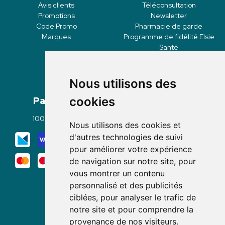
Avis clients
Téléconsultation
Promotions
Newsletter
Code Promo
Pharmacie de garde
Marques
Programme de fidélité Elsie
Santé
Nous utilisons des
Paiement
Livraisons
cookies
100% sécurisé
Click & Collect
Nous utilisons des cookies et
Mode de livraison
d'autres technologies de suivi
pour améliorer votre expérience
de navigation sur notre site, pour
vous montrer un contenu
personnalisé et des publicités
ciblées, pour analyser le trafic de
notre site et pour comprendre la
Nous suivre
provenance de nos visiteurs.