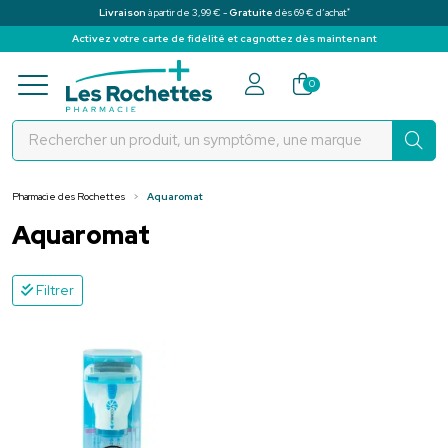
*
Livraison
à partir de 3,99 € -
Gratuite
dès 69 € d’achat
Activez votre carte de fidélité et cagnottez dès maintenant
Pharmacie des Rochettes Votre pha
0
Pharmacie des Rochettes
Aquaromat
Aquaromat
Filtrer