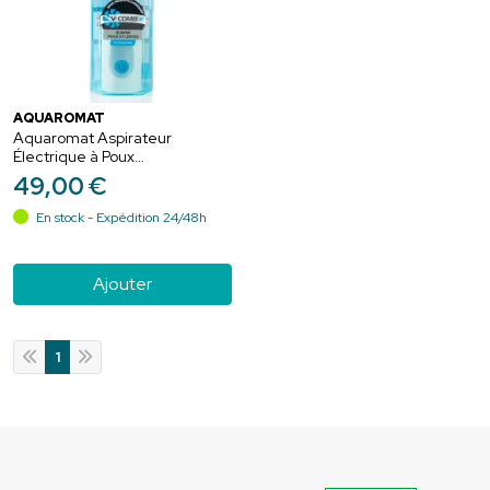
AQUAROMAT
Aquaromat Aspirateur
Électrique à Poux
Rechargeable V-comb - 1
49
,
00
€
pièce - Élimine poux et lentes
En stock - Expédition 24/48h
Ajouter
1