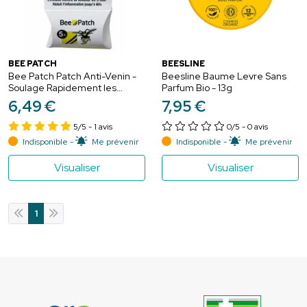
BEE PATCH
BEESLINE
Bee Patch Patch Anti-Venin -
Beesline Baume Levre Sans
Soulage Rapidement les
Parfum Bio - 13g
Piqûres d'Insectes - 5 patchs
6
,
49
€
7
,
95
€
5/5
- 1 avis
0/5
- 0 avis
Indisponible -
Me prévenir
Indisponible -
Me prévenir
Visualiser
Visualiser
1