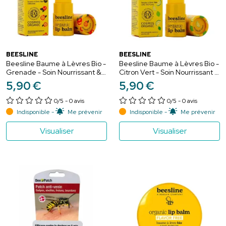
BEESLINE
BEESLINE
Beesline Baume à Lèvres Bio -
Beesline Baume à Lèvres Bio -
Grenade - Soin Nourrissant &
Citron Vert - Soin Nourrissant &
Protecteur - 4,5g
Protecteur - 4,5g
5
,
90
€
5
,
90
€
0/5
- 0 avis
0/5
- 0 avis
Indisponible -
Me prévenir
Indisponible -
Me prévenir
Visualiser
Visualiser