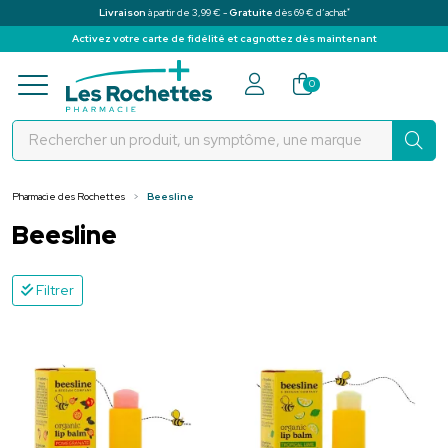
*
Livraison
à partir de 3,99 € -
Gratuite
dès 69 € d’achat
Activez votre carte de fidélité et cagnottez dès maintenant
Pharmacie des Rochettes Votre pha
0
Pharmacie des Rochettes
Beesline
Beesline
Filtrer