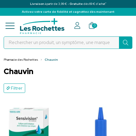
*
Livraison
à partir de 3,99 € -
Gratuite
dès 69 € d’achat
Activez votre carte de fidélité et cagnottez dès maintenant
Pharmacie des Rochettes Votre pha
0
Pharmacie des Rochettes
Chauvin
Chauvin
Filtrer