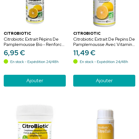
CITROBIOTIC
CITROBIOTIC
Citrobiotic Extrait Pépins De
Citrobiotic Extrait De Pepins De
Pamplemousse Bio - Renforce
Pamplemousse Avec Vitamine
l'Organisme du Froid - 20ml
C Bio - Défenses Immunitaires
6
,
95
€
11
,
49
€
- 50ml
En stock - Expédition 24/48h
En stock - Expédition 24/48h
Ajouter
Ajouter