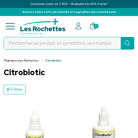
*
Livraison
à partir de 3,99 € -
Gratuite
dès 69 € d’achat
Activez votre carte de fidélité et cagnottez dès maintenant
Pharmacie des Rochettes Votre pha
0
Pharmacie des Rochettes
Citrobiotic
Citrobiotic
Filtrer