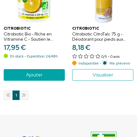
CITROBIOTIC
CITROBIOTIC
Citrobiotic Bio - Riche en
Citrobiotic CitroTalc 75 g -
Vitramine C - Soutien le
Déodorant pour pieds aux
Système Immunitaire - 100
extraits de pamplemousse
17
,
95
€
8
,
18
€
comprimés
En stock - Expédition 24/48h
0/5
- 0 avis
Indisponible -
Me prévenir
Ajouter
Visualiser
1