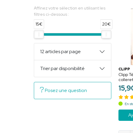
Affinez votre sélection en utilisant les
filtres ci-dessous :
15€
20€
12 articles par page
Trier par disponibilité
CLIPP
Clipp T
collere
arrêt p
15
,
9
étoiles
Posez une question
En st
Aj