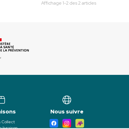
Affichage 1-2 des 2 articles
aisons
Nous suivre
& Collect
 livraison