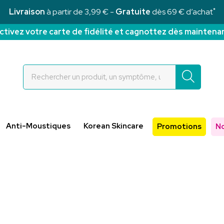
*
Livraison
à partir de 3,99 € -
Gratuite
dès 69 € d’achat
ctivez votre carte de fidélité et cagnottez dès maintena
Rochettes Votre pharmacie en ligne à votre service
Anti-Moustiques
Korean Skincare
Promotions
N