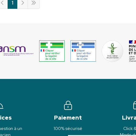
1
ices
Paiement
Livr
estion à un
100% sécurisé
Click 
acien
Mode de