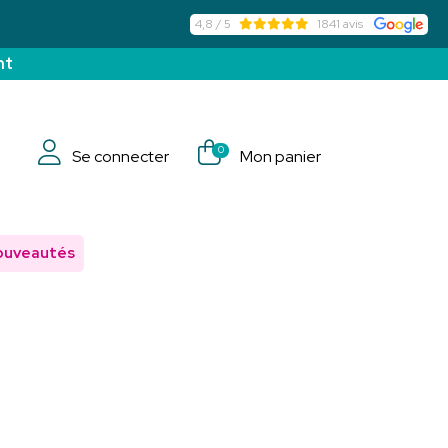
4,8 / 5
1841 avis
nt
0
Se connecter
Mon panier
ouveautés