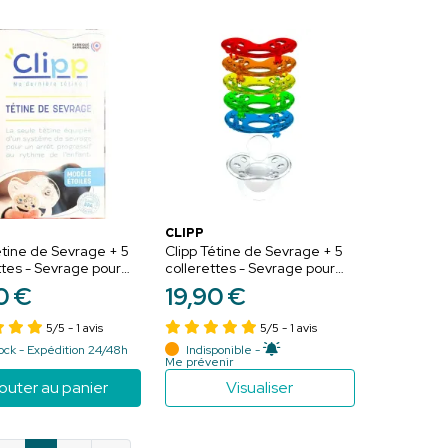
CLIPP
étine de Sevrage + 5
Clipp Tétine de Sevrage + 5
ttes - Sevrage pour
collerettes - Sevrage pour
rogressif - Modèle
arrêt progressif - Brille dans
0
€
19
,
90
€
le noir
5/5
- 1 avis
5/5
- 1 avis
ock - Expédition 24/48h
Indisponible -
Me prévenir
outer au panier
Visualiser