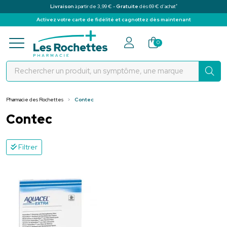
*
Livraison
à partir de 3,99 € -
Gratuite
dès 69 € d’achat
Activez votre carte de fidélité et cagnottez dès maintenant
Pharmacie des Rochettes Votre pha
0
Pharmacie des Rochettes
Contec
Contec
Filtrer