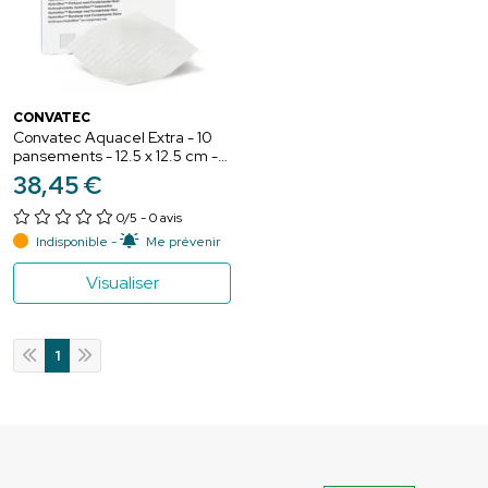
CONVATEC
Convatec Aquacel Extra - 10
pansements - 12.5 x 12.5 cm -
Pansement Absorbant
38
,
45
€
HydroFiber Stérile
0/5
- 0 avis
Indisponible -
Me prévenir
Visualiser
1