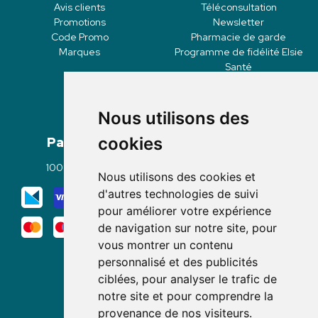
Avis clients
Téléconsultation
Promotions
Newsletter
Code Promo
Pharmacie de garde
Marques
Programme de fidélité Elsie
Santé
Nous utilisons des
Paiement
Livraisons
cookies
100% sécurisé
Click & Collect
Nous utilisons des cookies et
Mode de livraison
d'autres technologies de suivi
pour améliorer votre expérience
de navigation sur notre site, pour
vous montrer un contenu
personnalisé et des publicités
ciblées, pour analyser le trafic de
notre site et pour comprendre la
Nous suivre
provenance de nos visiteurs.