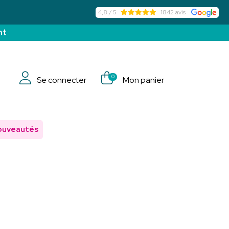
4,8 / 5
1842 avis
nt
0
Se connecter
Mon panier
ouveautés