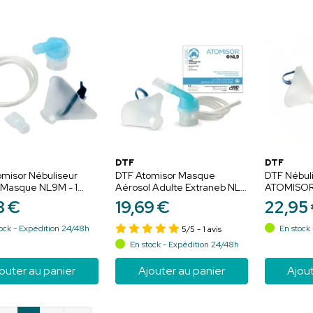
DTF
DTF
misor Nébuliseur
DTF Atomisor Masque
DTF Nébul
 Masque NL9M - 1
Aérosol Adulte Extraneb NL9
ATOMISOR N
 Traitement des
- 1 pièce - Traitement des
Traitement
3
€
19
,
69
€
22
,
95
ons respiratoires
affections respiratoires
respiratoir
ock - Expédition 24/48h
En stock 
5/5
- 1 avis
En stock - Expédition 24/48h
outer au panier
Ajouter au panier
Ajout