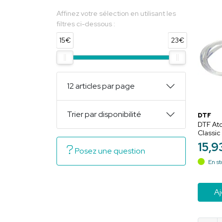
Affinez votre sélection en utilisant les
filtres ci-dessous :
15€
23€
12 articles par page
Trier par disponibilité
DTF
DTF Ato
Classic
pièce -
15
,
9
affecti
Posez une question
En st
Aj