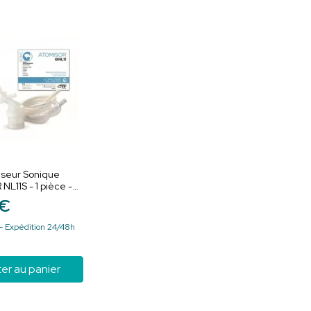
iseur Sonique
L11S - 1 pièce -
 des affections
€
es
- Expédition 24/48h
er au panier