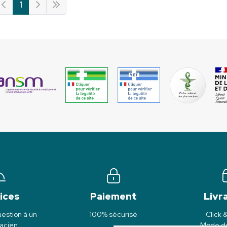
1
ices
Paiement
Livr
estion à un
100% sécurisé
Click 
acien
Mode de