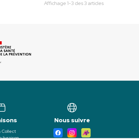
Affichage 1-3 des 3 articles
aisons
Nous suivre
& Collect
 livraison