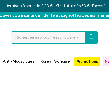
*
Livraison
à partir de 3,99 € -
Gratuite
dès 69 € d’achat
ctivez votre carte de fidélité et cagnottez dès maintena
Rochettes Votre pharmacie en ligne à votre service
Anti-Moustiques
Korean Skincare
Promotions
N