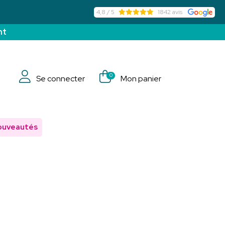
4,8 / 5
1842 avis
nt
0
Se connecter
Mon panier
ouveautés