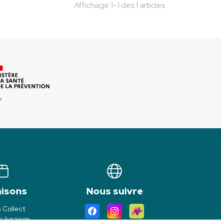
Affichage 1-1 des 1 articles
aisons
Nous suivre
& Collect
 livraison