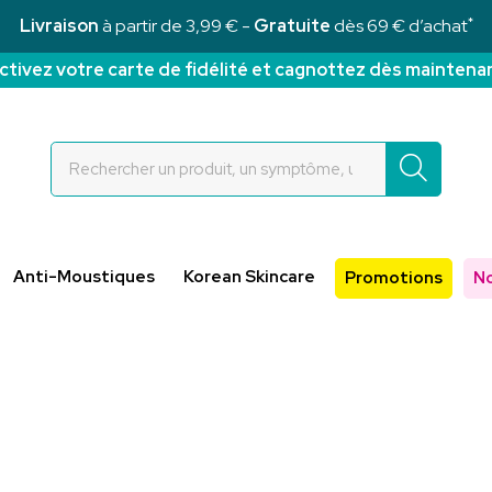
*
Livraison
à partir de 3,99 € -
Gratuite
dès 69 € d’achat
ctivez votre carte de fidélité et cagnottez dès maintena
Rochettes Votre pharmacie en ligne à votre service
Anti-Moustiques
Korean Skincare
Promotions
N