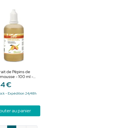
rait de Pépins de
mousse - 100 ml -
e, protège et stimule
44
€
ité
ock - Expédition 24/48h
outer au panier