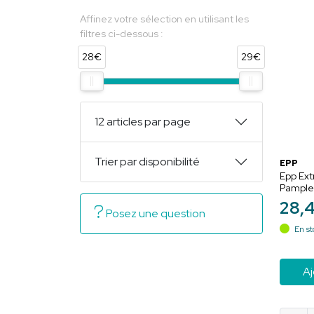
Affinez votre sélection en utilisant les
filtres ci-dessous :
28€
29€
12 articles par page
Trier par disponibilité
EPP
Epp Ext
Pample
Renforc
28
,
l’immun
Posez une question
En st
Aj