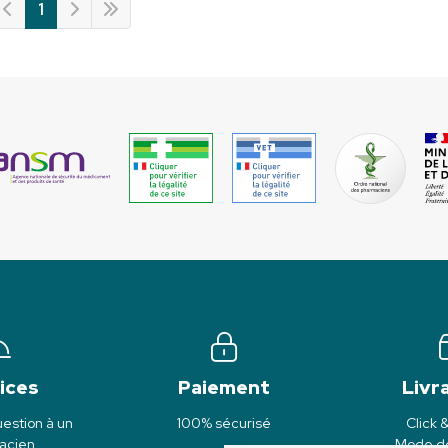
1
ices
Paiement
Livr
estion à un
100% sécurisé
Click 
acien
Mode de