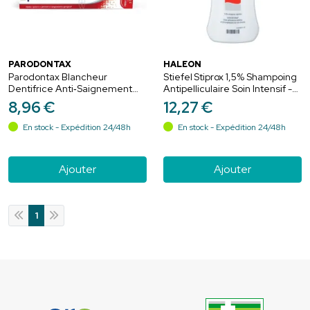
PARODONTAX
HALEON
Parodontax Blancheur
Stiefel Stiprox 1,5% Shampoing
Dentifrice Anti‑Saignement
Antipelliculaire Soin Intensif -
Gencives - 2 x 75ml
100ml
8
,
96
€
12
,
27
€
En stock - Expédition 24/48h
En stock - Expédition 24/48h
Ajouter
Ajouter
1