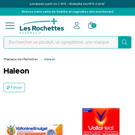
*
Livraison
à partir de 3,99 € -
Gratuite
dès 69 € d’achat
Activez votre carte de fidélité et cagnottez dès maintenant
Pharmacie des Rochettes Votre pha
0
Pharmacie des Rochettes
Haleon
Haleon
Filtrer