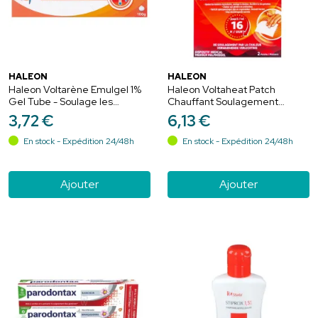
HALEON
HALEON
Haleon Voltarène Emulgel 1%
Haleon Voltaheat Patch
Gel Tube - Soulage les
Chauffant Soulagement
Douleurs Inflammatoires - 100
Musculaire - 2 Patchs
3
,
72
€
6
,
13
€
g
En stock - Expédition 24/48h
En stock - Expédition 24/48h
Ajouter
Ajouter