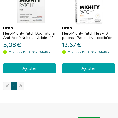
HERO
HERO
Hero Mighty Patch Duo Patchs
Hero Mighty Patch Nez - 10
Anti-Acné Nuit et Invisible - 12
patchs - Patchs hydrocolloïdes
Patchs
purifiants pour le nez
5
,
08
€
13
,
67
€
En stock - Expédition 24/48h
En stock - Expédition 24/48h
Ajouter
Ajouter
1