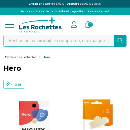
*
Livraison
à partir de 3,99 € -
Gratuite
dès 69 € d’achat
Activez votre carte de fidélité et cagnottez dès maintenant
Pharmacie des Rochettes Votre pha
0
Pharmacie des Rochettes
Hero
Hero
Filtrer