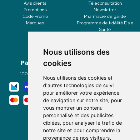
Avis clients
Téléconsultation
Promotions
Newsletter
Code Promo
Pharmacie de garde
Marques
Programme de fidélité Elsie
Santé
Nous utilisons des
Paiement
Livraisons
cookies
100% sécurisé
Click & Collect
Nous utilisons des cookies et
Mode de livraison
d'autres technologies de suivi
pour améliorer votre expérience
de navigation sur notre site, pour
vous montrer un contenu
personnalisé et des publicités
ciblées, pour analyser le trafic de
notre site et pour comprendre la
Nous suivre
provenance de nos visiteurs.