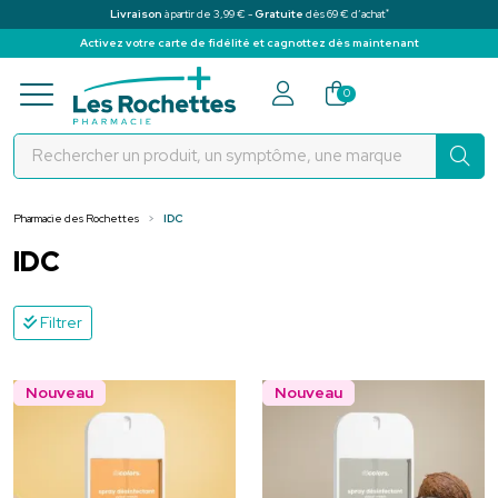
*
Livraison
à partir de 3,99 € -
Gratuite
dès 69 € d’achat
Activez votre carte de fidélité et cagnottez dès maintenant
Pharmacie des Rochettes Votre pha
0
Pharmacie des Rochettes
IDC
IDC
Filtrer
Nouveau
Nouveau