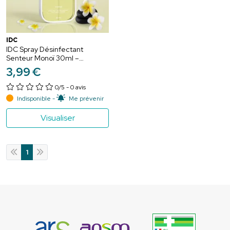
IDC
IDC Spray Désinfectant
Senteur Monoï 30ml –
Assainissement et évasion
3
,
99
€
0/5
- 0 avis
Indisponible -
Me prévenir
Visualiser
1