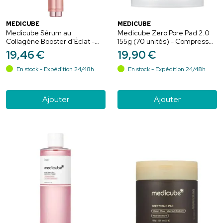
MEDICUBE
MEDICUBE
Medicube Sérum au
Medicube Zero Pore Pad 2.0
Collagène Booster d’Éclat -
155g (70 unités) - Compresses
15ml - Repulpe, illumine et
toniques exfoliantes et
19
,
46
€
19
,
90
€
raffermit la peau
resserrantes de pores
En stock - Expédition 24/48h
En stock - Expédition 24/48h
Ajouter
Ajouter