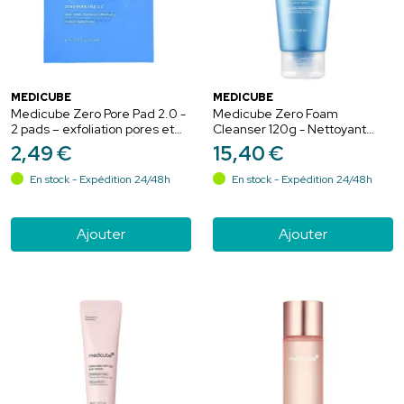
MEDICUBE
MEDICUBE
Medicube Zero Pore Pad 2.0 -
Medicube Zero Foam
2 pads – exfoliation pores et
Cleanser 120g - Nettoyant
imperfections
visage anti-pollution et soin
2
,
49
€
15
,
40
€
des pores
En stock - Expédition 24/48h
En stock - Expédition 24/48h
Ajouter
Ajouter