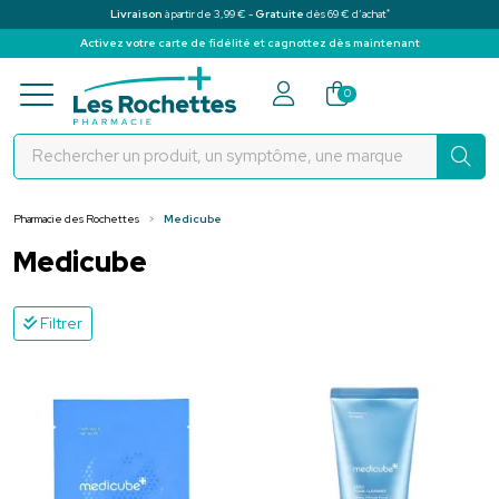
*
Livraison
à partir de 3,99 € -
Gratuite
dès 69 € d’achat
Activez votre carte de fidélité et cagnottez dès maintenant
Pharmacie des Rochettes Votre pha
0
Pharmacie des Rochettes
Medicube
Medicube
Filtrer