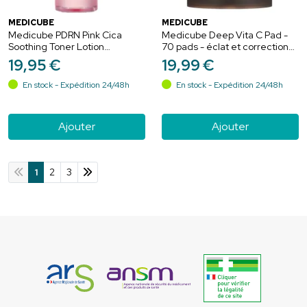
MEDICUBE
MEDICUBE
Medicube PDRN Pink Cica
Medicube Deep Vita C Pad -
Soothing Toner Lotion
70 pads - éclat et correction
Apaisante & Éclat du Teint -
des taches
19
,
95
€
19
,
99
€
50ml
En stock - Expédition 24/48h
En stock - Expédition 24/48h
Ajouter
Ajouter
1
2
3