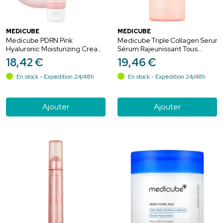
MEDICUBE
MEDICUBE
Medicube PDRN Pink
Medicube Triple Collagen Serum
Hyaluronic Moisturizing Cream
Sérum Rajeunissant Tous
Crème Hydratante Visage -
Types de Peaux - 55ml
18
,
42
€
19
,
46
€
50ml
En stock - Expédition 24/48h
En stock - Expédition 24/48h
Ajouter
Ajouter