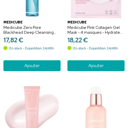
MEDICUBE
MEDICUBE
Medicube Zero Pore
Medicube Pink Collagen Gel
Blackhead Deep Cleansing
Mask - 4 masques - Hydrate
Huile Nettoyante Anti-Points
intensément, raffermit et
17
,
82
€
18
,
22
€
Noirs - 205ml
illumine le teint
En stock - Expédition 24/48h
En stock - Expédition 24/48h
Ajouter
Ajouter