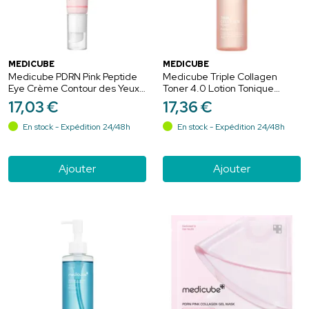
MEDICUBE
MEDICUBE
Medicube PDRN Pink Peptide
Medicube Triple Collagen
Eye Crème Contour des Yeux
Toner 4.0 Lotion Tonique
Anti-Âge Éclat - 30ml
Visage Tous Types de Peaux -
17
,
03
€
17
,
36
€
140ml
En stock - Expédition 24/48h
En stock - Expédition 24/48h
Ajouter
Ajouter