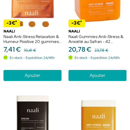
*
*
-3€
-3€
NAALI
NAALI
Naali Anti-Stress Relaxation &
Naali Gummies Anti-Stress &
Humeur Positive 20 gummies
Anxiété au Safran - 42
Mangue – Sérénité au safran
Gommes goût Mangue
7
,
41
€
20
,
78
€
10
,
41
€
23
,
78
€
En stock - Expédition 24/48h
En stock - Expédition 24/48h
Ajouter
Ajouter