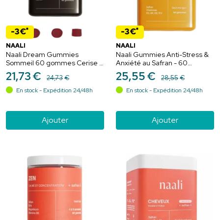
*
*
-3€
-3€
NAALI
NAALI
Naali Dream Gummies
Naali Gummies Anti-Stress &
Sommeil 60 gommes Cerise –
Anxiété au Safran - 60
Mélatonine végétale et safran
Gommes goût Mangue
21
,
73
€
25
,
55
€
24
,
73
€
28
,
55
€
En stock - Expédition 24/48h
En stock - Expédition 24/48h
Ajouter
Ajouter