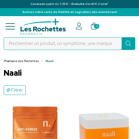
*
Livraison
à partir de 3,99 € -
Gratuite
dès 69 € d’achat
Activez votre carte de fidélité et cagnottez dès maintenant
Pharmacie des Rochettes Votre pha
0
Pharmacie des Rochettes
Naali
Naali
Filtrer