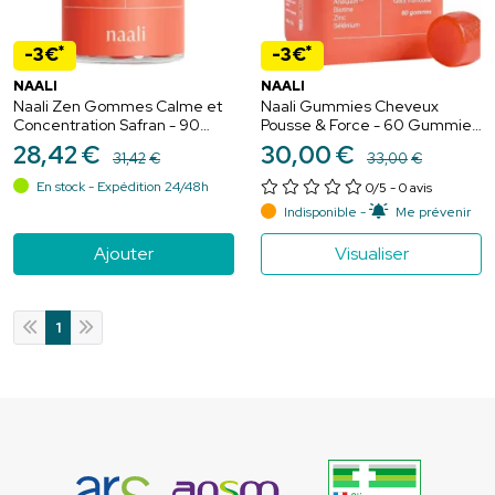
*
*
-3€
-3€
NAALI
NAALI
Naali Zen Gommes Calme et
Naali Gummies Cheveux
Concentration Safran - 90
Pousse & Force - 60 Gummies
Gummies Fraise
Framboise
28
,
42
€
30
,
00
€
31
,
42
€
33
,
00
€
En stock - Expédition 24/48h
0/5
- 0 avis
Indisponible -
Me prévenir
Ajouter
Visualiser
1