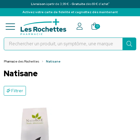
*
Livraison
à partir de 3,99 € -
Gratuite
dès 69 € d’achat
Activez votre carte de fidélité et cagnottez dès maintenant
Pharmacie des Rochettes Votre pha
0
Pharmacie des Rochettes
Natisane
Natisane
Filtrer