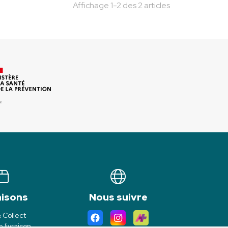
Affichage 1-2 des 2 articles
aisons
Nous suivre
& Collect
 livraison