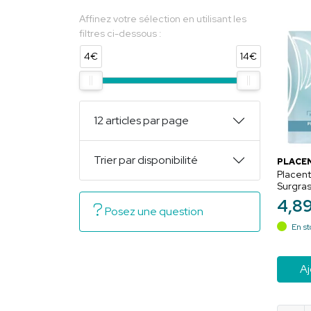
Affinez votre sélection en utilisant les
filtres ci-dessous :
4€
14€
12 articles par page
Trier par disponibilité
PLACE
Placent
Surgra
Visage 
4
,
8
Sensibl
Posez une question
En st
Aj