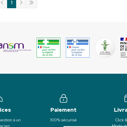
1
ices
Paiement
Livr
estion à un
100% sécurisé
Click 
acien
Mode de