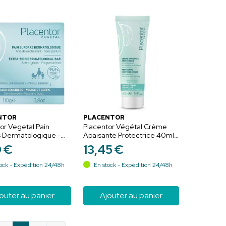
NTOR
PLACENTOR
or Vegetal Pain
Placentor Végétal Crème
s Dermatologique -
Apaisante Protectrice 40ml
et Corps - Peaux
– Anti-rougeurs et confort
9
€
13
,
45
€
es - 110g
ock - Expédition 24/48h
En stock - Expédition 24/48h
outer au panier
Ajouter au panier