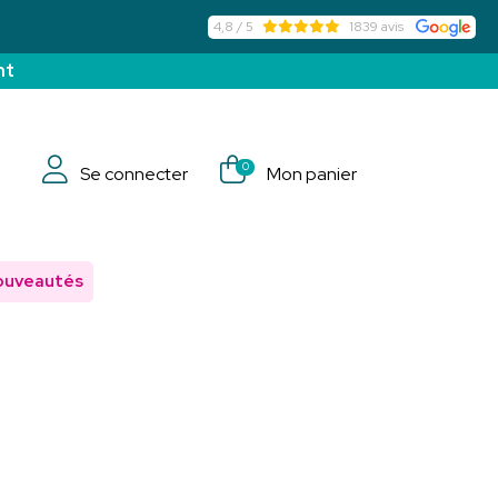
4,8 / 5
1839 avis
nt
0
Se connecter
Mon panier
ouveautés