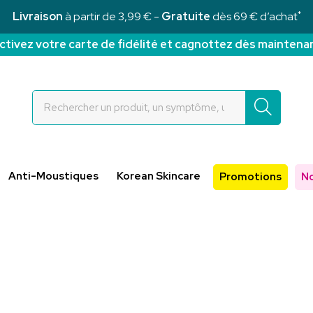
*
Livraison
à partir de 3,99 € -
Gratuite
dès 69 € d’achat
ctivez votre carte de fidélité et cagnottez dès maintena
Rochettes Votre pharmacie en ligne à votre service
Anti-Moustiques
Korean Skincare
Promotions
N