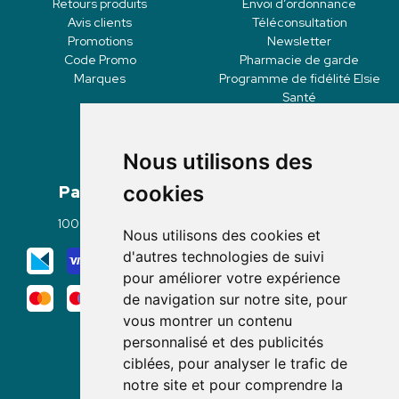
Retours produits
Envoi d’ordonnance
Avis clients
Téléconsultation
Promotions
Newsletter
Code Promo
Pharmacie de garde
Marques
Programme de fidélité Elsie
Santé
Nous utilisons des
Paiement
Livraisons
cookies
100% sécurisé
Click & Collect
Nous utilisons des cookies et
Mode de livraison
d'autres technologies de suivi
pour améliorer votre expérience
de navigation sur notre site, pour
vous montrer un contenu
personnalisé et des publicités
ciblées, pour analyser le trafic de
notre site et pour comprendre la
Nous suivre