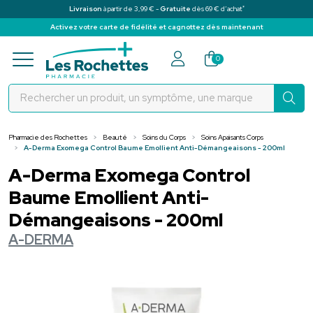
*
Livraison
à partir de 3,99 € -
Gratuite
dès 69 € d’achat
Activez votre carte de fidélité et cagnottez dès maintenant
Pharmacie des Rochettes Votre pha
0
Pharmacie des Rochettes
Beauté
Soins du Corps
Soins Apaisants Corps
A-Derma Exomega Control Baume Emollient Anti-Démangeaisons - 200ml
A-Derma Exomega Control
Baume Emollient Anti-
Démangeaisons - 200ml
A-DERMA