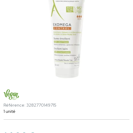
Référence: 3282770149715
1 unité