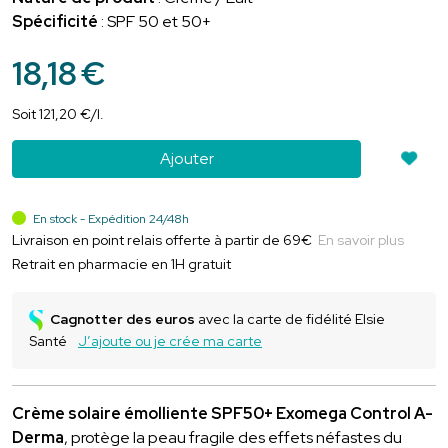
Spécificité
: SPF 50 et 50+
18
,
18
€
Soit
121
,
20
€
/
l.
Ajouter
En stock - Expédition 24/48h
Livraison en point relais offerte à partir de 69€
En savoir plus
Retrait en pharmacie en 1H gratuit
Cagnotter des euros
avec la carte de fidélité Elsie
Santé
J’ajoute ou je crée ma carte
Crème solaire émolliente SPF50+ Exomega Control A-
Derma
, protège la peau fragile des effets néfastes du