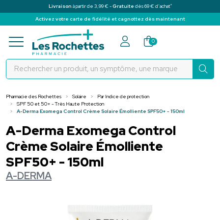
*
Livraison
à partir de 3,99 € -
Gratuite
dès 69 € d’achat
Activez votre carte de fidélité et cagnottez dès maintenant
Pharmacie des Rochettes Votre pha
0
Pharmacie des Rochettes
Solaire
Par Indice de protection
SPF 50 et 50+ - Très Haute Protection
A-Derma Exomega Control Crème Solaire Émolliente SPF50+ - 150ml
A-Derma Exomega Control
Crème Solaire Émolliente
SPF50+ - 150ml
A-DERMA