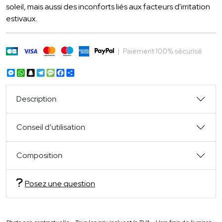
soleil, mais aussi des inconforts liés aux facteurs d'irritation
estivaux.
|
Paiement 100% sécurisé
Messenger
WhatsApp
Snapchat
Telegram
Message
Facebook
Partager
Description
Conseil d’utilisation
Composition
Posez une question