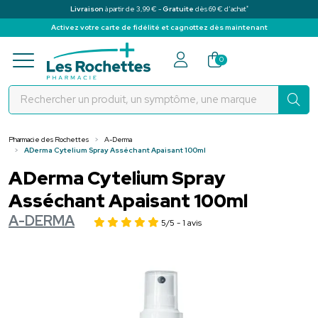
*
Livraison
à partir de 3,99 € -
Gratuite
dès 69 € d’achat
Activez votre carte de fidélité et cagnottez dès maintenant
Pharmacie des Rochettes Votre pha
0
Pharmacie des Rochettes
A-Derma
ADerma Cytelium Spray Asséchant Apaisant 100ml
ADerma Cytelium Spray
Asséchant Apaisant 100ml
A-DERMA
5/5
- 1 avis