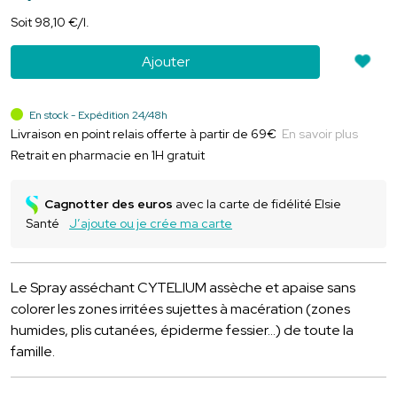
Soit
98
,
10
€
/
l.
Ajouter
En stock - Expédition 24/48h
Livraison en point relais offerte à partir de 69€
En savoir plus
Retrait en pharmacie en 1H gratuit
Cagnotter des euros
avec la carte de fidélité Elsie
Santé
J’ajoute ou je crée ma carte
Le Spray asséchant CYTELIUM assèche et apaise sans
colorer les zones irritées sujettes à macération (zones
humides, plis cutanées, épiderme fessier…) de toute la
famille.