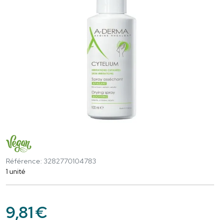
Référence: 3282770104783
1 unité
9
,
81
€