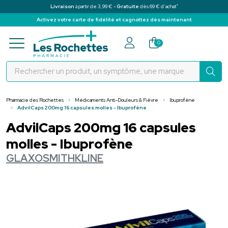
*
Livraison
à partir de 3,99 € -
Gratuite
dès 69 € d’achat
Activez votre carte de fidélité et cagnottez dès maintenant
Pharmacie des Rochettes Votre pha
0
Pharmacie des Rochettes
Médicaments Anti-Douleurs & Fièvre
Ibuprofène
AdvilCaps 200mg 16 capsules molles - Ibuprofène
AdvilCaps 200mg 16 capsules
molles - Ibuprofène
GLAXOSMITHKLINE