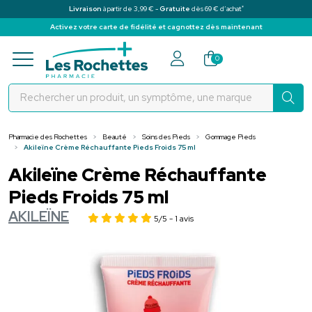
*
Livraison
à partir de 3,99 € -
Gratuite
dès 69 € d’achat
Activez votre carte de fidélité et cagnottez dès maintenant
Pharmacie des Rochettes Votre pha
0
Pharmacie des Rochettes
Beauté
Soins des Pieds
Gommage Pieds
Akileïne Crème Réchauffante Pieds Froids 75 ml
Akileïne Crème Réchauffante
Pieds Froids 75 ml
AKILEÏNE
5/5
- 1 avis