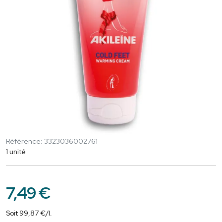
Référence: 3323036002761
1 unité
7
,
49
€
Soit
99
,
87
€
/
l.