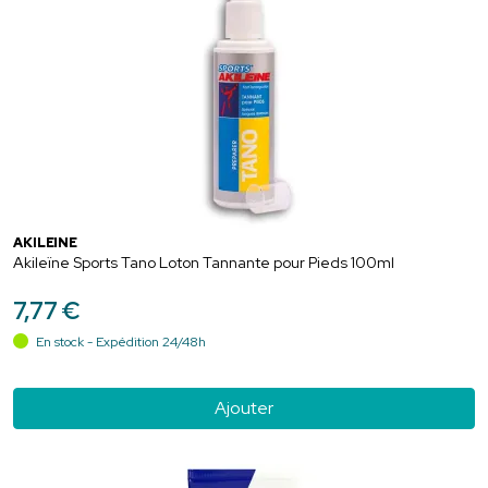
AKILEÏNE
Akileïne Sports Tano Loton Tannante pour Pieds 100ml
7
,
77
€
En stock - Expédition 24/48h
Ajouter