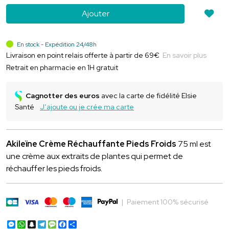
Ajouter
En stock - Expédition 24/48h
Livraison en point relais offerte à partir de 69€
En savoir plus
Retrait en pharmacie en 1H gratuit
Cagnotter des euros
avec la carte de fidélité Elsie
Santé
J’ajoute ou je crée ma carte
Akileïne Crème Réchauffante Pieds Froids
75 ml est
une crème aux extraits de plantes qui permet de
réchauffer les pieds froids.
|
Paiement 100% sécurisé
Messenger
WhatsApp
Snapchat
Telegram
Message
Facebook
Partager