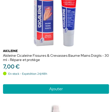
AKILEÏNE
Akileïne Cicaleïne Fissures & Crevasses Baume Mains Doigts - 30
ml - Répare et protège
7
,
00
€
En stock - Expédition 24/48h
Ajouter