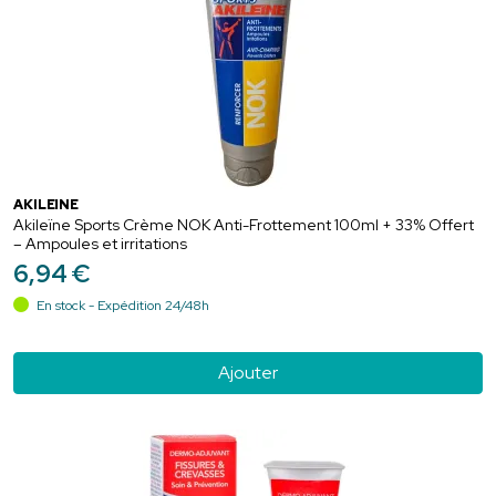
AKILEÏNE
Akileïne Sports Crème NOK Anti-Frottement 100ml + 33% Offert
– Ampoules et irritations
6
,
94
€
En stock - Expédition 24/48h
Ajouter