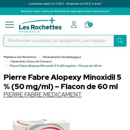
*
Livraison
à partir de 3,99 € -
Gratuite
dès 69 € d’achat
Activez votre carte de fidélité et cagnottez dès maintenant
Pharmacie des Rochettes Votre pha
0
Pharmacie des Rochettes
Médicaments Dermatologique
Traitements Chute de Cheveux
Pierre Fabre Alopexy Minoxidil 5 % (50 mg/ml) – Flacon de 60 ml
Pierre Fabre Alopexy Minoxidil 5
% (50 mg/ml) – Flacon de 60 ml
PIERRE FABRE MEDICAMENT