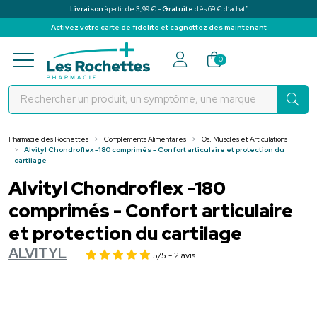
*
Livraison
à partir de 3,99 € -
Gratuite
dès 69 € d’achat
Activez votre carte de fidélité et cagnottez dès maintenant
Pharmacie des Rochettes Votre pha
0
Pharmacie des Rochettes
Compléments Alimentaires
Os, Muscles et Articulations
Alvityl Chondroflex -180 comprimés - Confort articulaire et protection du
cartilage
Alvityl Chondroflex -180
comprimés - Confort articulaire
et protection du cartilage
ALVITYL
5/5
- 2 avis