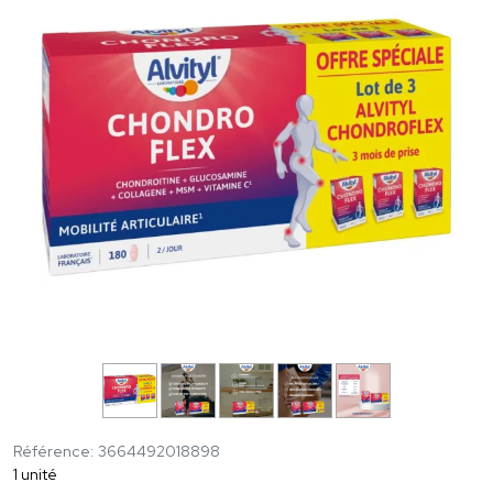
Référence: 3664492018898
1 unité